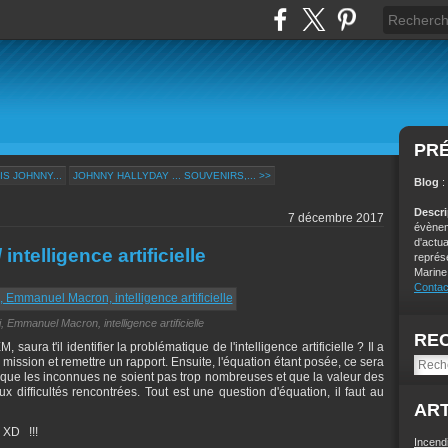
PR
S JOHNNY...
JOHNNY HALLYDAY ... SOUVENIRS,... >>
Blog
:
Descr
7 décembre 2017
évènem
d'actu
intelligence artificielle
représ
Marine
Contac
i, Emmanuel Macron, intelligence artificielle
RE
aura t'il identifier la problématique de l'intelligence artificielle ? Il a
e mission et remettre un rapport. Ensuite, l'équation étant posée, ce sera
ue les inconnues ne soient pas trop nombreuses et que la valeur des
ux difficultés rencontrées. Tout est une question d'équation, il faut au
ART
, XD !!!
Incend