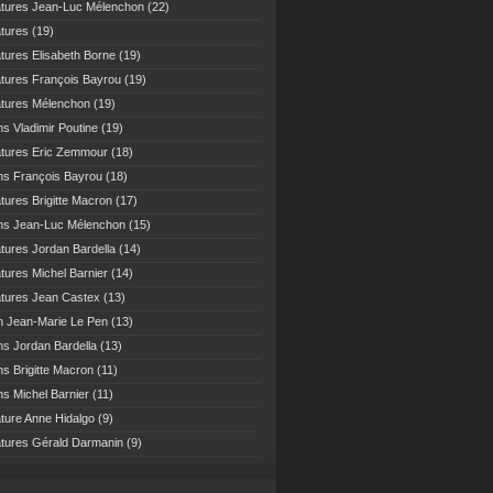
atures Jean-Luc Mélenchon
(22)
atures
(19)
atures Elisabeth Borne
(19)
atures François Bayrou
(19)
atures Mélenchon
(19)
ns Vladimir Poutine
(19)
atures Eric Zemmour
(18)
ns François Bayrou
(18)
atures Brigitte Macron
(17)
ns Jean-Luc Mélenchon
(15)
atures Jordan Bardella
(14)
atures Michel Barnier
(14)
atures Jean Castex
(13)
n Jean-Marie Le Pen
(13)
ns Jordan Bardella
(13)
ns Brigitte Macron
(11)
ns Michel Barnier
(11)
ature Anne Hidalgo
(9)
atures Gérald Darmanin
(9)