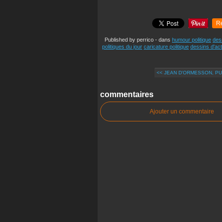
R
Published by perrico
-
dans
humour politique
des
politiques du jour
caricature politique
dessins d'act
<< JEAN D'ORMESSON, PUI
commentaires
Ajouter un commentaire