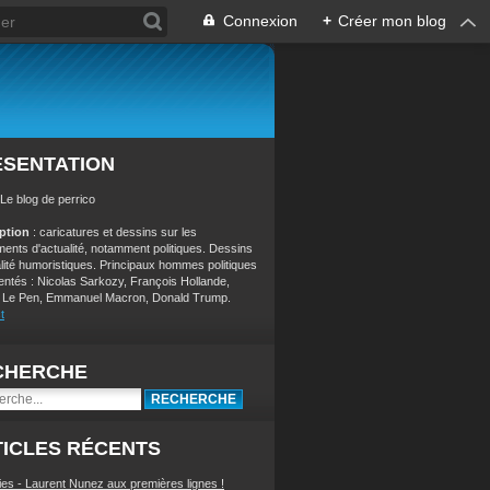
Connexion
+
Créer mon blog
ÉSENTATION
 Le blog de perrico
iption
: caricatures et dessins sur les
ents d'actualité, notamment politiques. Dessins
alité humoristiques. Principaux hommes politiques
entés : Nicolas Sarkozy, François Hollande,
 Le Pen, Emmanuel Macron, Donald Trump.
t
CHERCHE
ICLES RÉCENTS
ies - Laurent Nunez aux premières lignes !