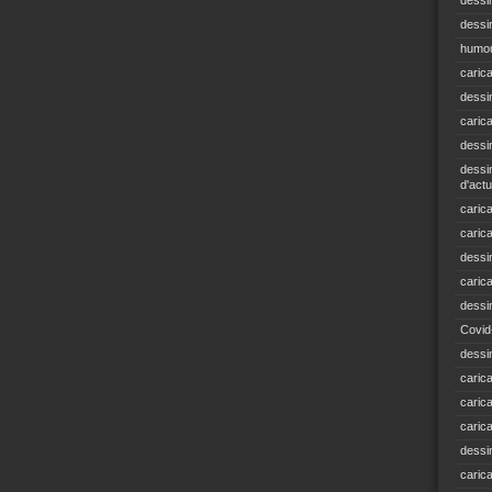
dessi
dessin
humou
caric
dessi
caric
dessi
dessin
d'actu
carica
caric
dessi
caric
dessi
Covid
dessi
carica
carica
caric
dessin
caric