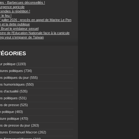
ies - Barbecues déconseillés !
d'urgence agricole
endies à répétition !
 le feu !
 juillet 2026 : procès en appel de Marine Le Pen
et la dette publique
 Bruel le prédateur sexuel
stre de l'Education Nationale face à la canicule
ping veut s'emparer de Taïwan
TÉGORIES
r politique
(1193)
tures politiques
(734)
s politiques du jour
(555)
ns humoristiques
(550)
s d'actualité
(535)
s politiques
(531)
ns de presse
(525)
 politique
(483)
ture politique
(470)
ns de presse du jour
(263)
atures Emmanuel Macron
(262)