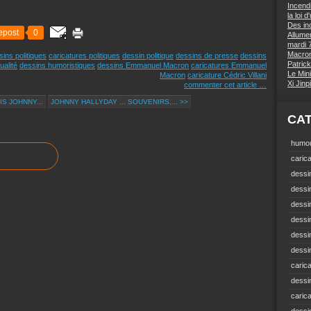
Incend
la loi 
Des inc
epost
0
Allumer
mardi 7
Macron 
sins politiques
caricatures politiques
dessin politique
dessins de presse
dessins
Patrick
ualité
dessins humoristiques
dessins Emmanuel Macron
caricatures Emmanuel
Le Mini
Macron
caricature Cédric Villani
Xi Jin
commenter cet article
…
S JOHNNY...
JOHNNY HALLYDAY ... SOUVENIRS,... >>
CA
humou
carica
dessin
dessi
dessin
dessin
dessi
dessin
carica
dessi
caric