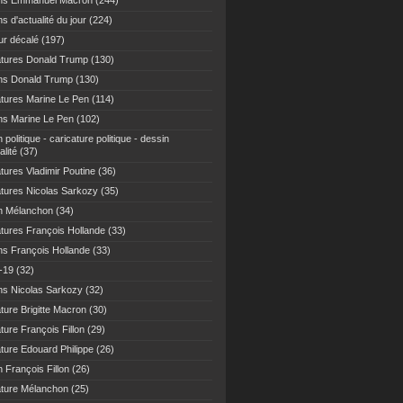
ns Emmanuel Macron
(244)
s d'actualité du jour
(224)
r décalé
(197)
atures Donald Trump
(130)
ns Donald Trump
(130)
atures Marine Le Pen
(114)
ns Marine Le Pen
(102)
 politique - caricature politique - dessin
alité
(37)
tures Vladimir Poutine
(36)
atures Nicolas Sarkozy
(35)
n Mélanchon
(34)
atures François Hollande
(33)
ns François Hollande
(33)
-19
(32)
ns Nicolas Sarkozy
(32)
ture Brigitte Macron
(30)
ture François Fillon
(29)
ature Edouard Philippe
(26)
 François Fillon
(26)
ature Mélanchon
(25)