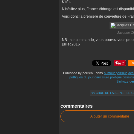
km/h.
N'hésitez plus, France Vidange est disponibl
Voici donc la première de couverture de Fra
Jacques Chi
NB : sur commande, vous pouvez vous proc
juillet 2016
R
Published by perrico
-
dans
humour politique
des
politiques du jour
caricature politique
dessins 
Sarkozy
de
<< CRUE DE LA SEINE : LE 
commentaires
Ajouter un commentaire