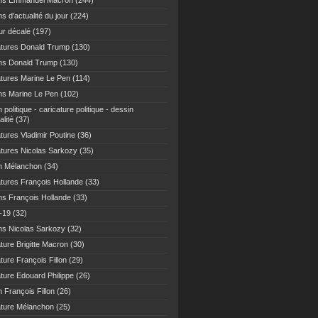
ns Emmanuel Macron
(244)
s d'actualité du jour
(224)
r décalé
(197)
atures Donald Trump
(130)
ns Donald Trump
(130)
atures Marine Le Pen
(114)
ns Marine Le Pen
(102)
 politique - caricature politique - dessin
alité
(37)
tures Vladimir Poutine
(36)
atures Nicolas Sarkozy
(35)
n Mélanchon
(34)
atures François Hollande
(33)
ns François Hollande
(33)
-19
(32)
ns Nicolas Sarkozy
(32)
ture Brigitte Macron
(30)
ture François Fillon
(29)
ature Edouard Philippe
(26)
 François Fillon
(26)
ature Mélanchon
(25)