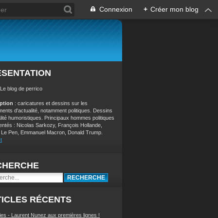
Connexion
+
Créer mon blog
ÉSENTATION
 Le blog de perrico
iption
: caricatures et dessins sur les
ents d'actualité, notamment politiques. Dessins
alité humoristiques. Principaux hommes politiques
entés : Nicolas Sarkozy, François Hollande,
 Le Pen, Emmanuel Macron, Donald Trump.
t
CHERCHE
ICLES RÉCENTS
ies - Laurent Nunez aux premières lignes !