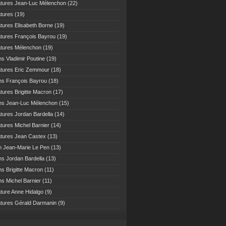
atures Jean-Luc Mélenchon
(22)
atures
(19)
atures Elisabeth Borne
(19)
atures François Bayrou
(19)
atures Mélenchon
(19)
ns Vladimir Poutine
(19)
atures Eric Zemmour
(18)
ns François Bayrou
(18)
atures Brigitte Macron
(17)
ns Jean-Luc Mélenchon
(15)
atures Jordan Bardella
(14)
atures Michel Barnier
(14)
atures Jean Castex
(13)
n Jean-Marie Le Pen
(13)
ns Jordan Bardella
(13)
ns Brigitte Macron
(11)
ns Michel Barnier
(11)
ature Anne Hidalgo
(9)
atures Gérald Darmanin
(9)