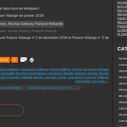
Incend
la loi 
e dans tous les kiosques !
Des inc
Allumer
nce Vidange de janvier 2018 :
mardi 7
Macron 
Patrick
Le Mini
rac, Nicolas Sarkozy, François Hollande
Xi Jin
urer France Vidange n°1 de décembre 2016 et France Vidange n° 2 de
CA
humou
epost
0
carica
sins politiques
caricatures politiques
dessin politique
dessins de presse
dessins
dessin
d'actualité
dessins humoristiques
caricatures Nicolas Sarkozy
dessins Nicolas
ssins François Hollande
dessins Jacques Chirac
caricatures François Hollande
dessi
commenter cet article
…
dessin
GOUVERNEMENT...
LAURENT WAUQUIEZ FLIRTE T'IL... >>
dessin
dessi
dessin
carica
dessi
caric