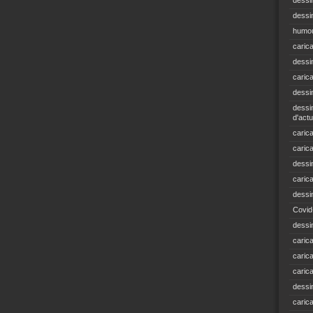
dessi
dessin
humou
caric
dessi
caric
dessi
dessin
d'actu
carica
caric
dessi
caric
dessi
Covid
dessi
carica
carica
caric
dessin
caric