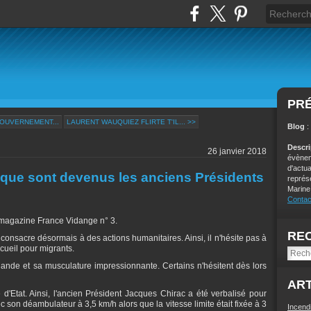
PR
GOUVERNEMENT...
LAURENT WAUQUIEZ FLIRTE T'IL... >>
Blog
:
Descr
26 janvier 2018
évènem
d'actu
, que sont devenus les anciens Présidents
représ
Marine
Contac
e magazine France Vidange n° 3.
RE
consacre désormais à des actions humanitaires. Ainsi, il n'hésite pas à
cueil pour migrants.
nde et sa musculature impressionnante. Certains n'hésitent dès lors
ART
d'Etat. Ainsi, l'ancien Président Jacques Chirac a été verbalisé pour
ec son déambulateur à 3,5 km/h alors que la vitesse limite était fixée à 3
Incend