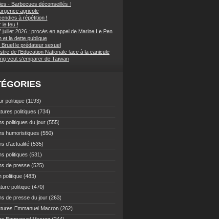
ies - Barbecues déconseillés !
d'urgence agricole
endies à répétition !
 le feu !
 juillet 2026 : procès en appel de Marine Le Pen
et la dette publique
 Bruel le prédateur sexuel
stre de l'Education Nationale face à la canicule
ping veut s'emparer de Taïwan
TÉGORIES
r politique
(1193)
tures politiques
(734)
s politiques du jour
(555)
ns humoristiques
(550)
s d'actualité
(535)
s politiques
(531)
ns de presse
(525)
 politique
(483)
ture politique
(470)
ns de presse du jour
(263)
atures Emmanuel Macron
(262)