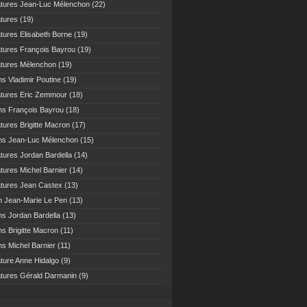
atures Jean-Luc Mélenchon
(22)
atures
(19)
atures Elisabeth Borne
(19)
atures François Bayrou
(19)
atures Mélenchon
(19)
ns Vladimir Poutine
(19)
atures Eric Zemmour
(18)
ns François Bayrou
(18)
atures Brigitte Macron
(17)
ns Jean-Luc Mélenchon
(15)
atures Jordan Bardella
(14)
atures Michel Barnier
(14)
atures Jean Castex
(13)
n Jean-Marie Le Pen
(13)
ns Jordan Bardella
(13)
ns Brigitte Macron
(11)
ns Michel Barnier
(11)
ature Anne Hidalgo
(9)
atures Gérald Darmanin
(9)