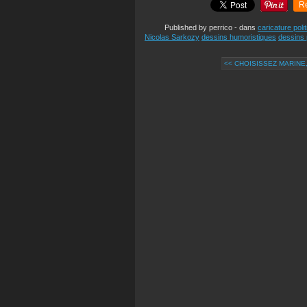
R
Published by perrico
-
dans
caricature poli
Nicolas Sarkozy
dessins humoristiques
dessins 
<< CHOISISSEZ MARINE,