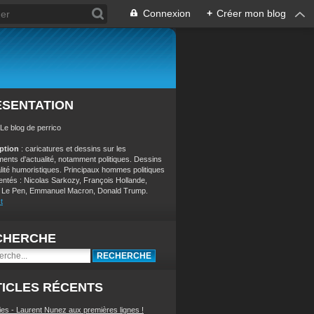
Connexion
+
Créer mon blog
ÉSENTATION
 Le blog de perrico
iption
: caricatures et dessins sur les
ents d'actualité, notamment politiques. Dessins
alité humoristiques. Principaux hommes politiques
entés : Nicolas Sarkozy, François Hollande,
 Le Pen, Emmanuel Macron, Donald Trump.
t
CHERCHE
ICLES RÉCENTS
ies - Laurent Nunez aux premières lignes !