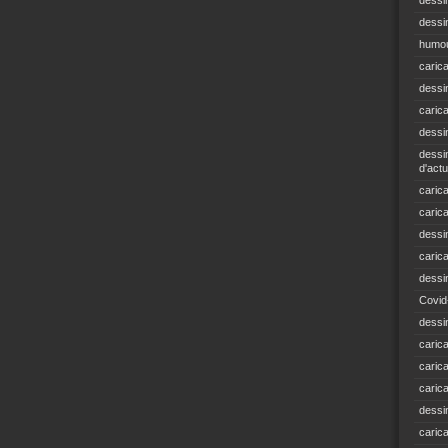
dessi
dessin
humou
caric
dessi
caric
dessi
dessin
d'actu
carica
caric
dessi
caric
dessi
Covid
dessi
carica
carica
caric
dessin
caric