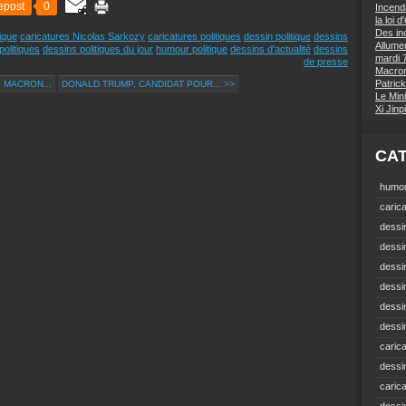
epost
0
Incend
la loi 
Des inc
tique
caricatures Nicolas Sarkozy
caricatures politiques
dessin politique
dessins
Allumer
politiques
dessins politiques du jour
humour politique
dessins d'actualité
dessins
mardi 7
de presse
Macron 
Patrick
 MACRON...
DONALD TRUMP, CANDIDAT POUR... >>
Le Mini
Xi Jin
CA
humou
carica
dessin
dessi
dessin
dessin
dessi
dessin
carica
dessi
caric