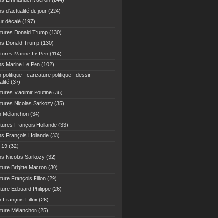
ns Emmanuel Macron
(244)
s d'actualité du jour
(224)
r décalé
(197)
atures Donald Trump
(130)
ns Donald Trump
(130)
atures Marine Le Pen
(114)
ns Marine Le Pen
(102)
 politique - caricature politique - dessin
alité
(37)
tures Vladimir Poutine
(36)
atures Nicolas Sarkozy
(35)
n Mélanchon
(34)
atures François Hollande
(33)
ns François Hollande
(33)
-19
(32)
ns Nicolas Sarkozy
(32)
ture Brigitte Macron
(30)
ture François Fillon
(29)
ature Edouard Philippe
(26)
 François Fillon
(26)
ature Mélanchon
(25)