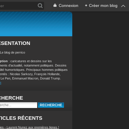
Connexion
+
Créer mon blog
ÉSENTATION
 Le blog de perrico
iption
: caricatures et dessins sur les
ents d'actualité, notamment politiques. Dessins
alité humoristiques. Principaux hommes politiques
entés : Nicolas Sarkozy, François Hollande,
 Le Pen, Emmanuel Macron, Donald Trump.
t
CHERCHE
ICLES RÉCENTS
ies - Laurent Nunez aux premières lignes !