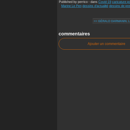
Published by perrico
-
dans
Covid-19
caricature po
Marine Le Pen
dessins d'actualité
dessins de pr
<< GÉRALD DARMANIN, L
commentaires
Ajouter un commentaire