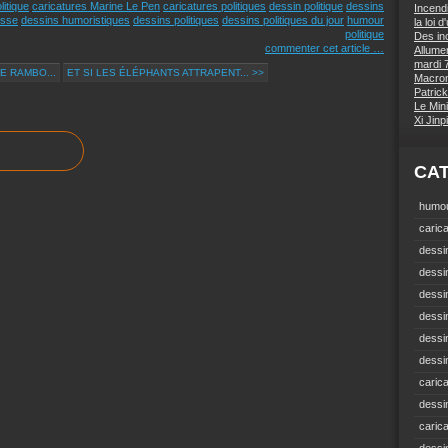
litique
caricatures Marine Le Pen
caricatures politiques
dessin politique
dessins
Incend
esse
dessins humoristiques
dessins politiques
dessins politiques du jour
humour
la loi 
politique
Des inc
commenter cet article
…
Allumer
mardi 7
E RAMBO...
ET SI LES ÉLÉPHANTS ATTRAPENT... >>
Macron 
Patrick
Le Mini
Xi Jin
CA
humou
carica
dessin
dessi
dessin
dessin
dessi
dessin
carica
dessi
caric