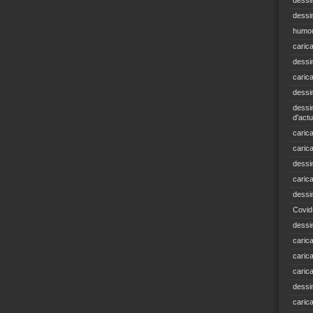
dessi
dessin
humou
caric
dessi
caric
dessi
dessin
d'actu
carica
caric
dessi
caric
dessi
Covid
dessi
carica
carica
caric
dessin
caric