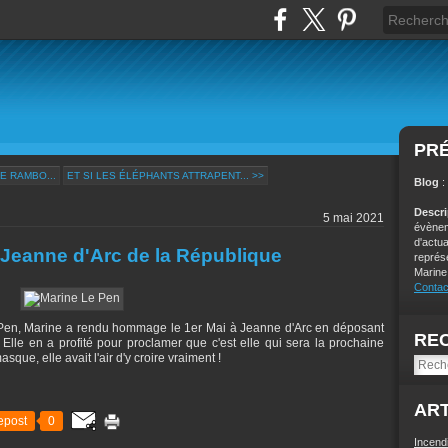
PR
E RAMBO...
ET SI LES ÉLÉPHANTS ATTRAPENT... >>
Blog
:
Descr
5 mai 2021
évènem
d'actu
 Jeanne d'Arc de la République
représ
Marine
Contac
e Pen, Marine a rendu hommage le 1er Mai à Jeanne d'Arc en déposant
RE
Elle en a profité pour proclamer que c'est elle qui sera la prochaine
que, elle avait l'air d'y croire vraiment !
ART
epost
0
Incend