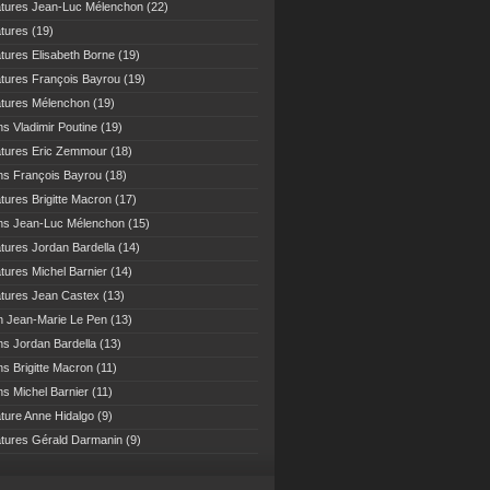
atures Jean-Luc Mélenchon
(22)
atures
(19)
atures Elisabeth Borne
(19)
atures François Bayrou
(19)
atures Mélenchon
(19)
ns Vladimir Poutine
(19)
atures Eric Zemmour
(18)
ns François Bayrou
(18)
atures Brigitte Macron
(17)
ns Jean-Luc Mélenchon
(15)
atures Jordan Bardella
(14)
atures Michel Barnier
(14)
atures Jean Castex
(13)
n Jean-Marie Le Pen
(13)
ns Jordan Bardella
(13)
ns Brigitte Macron
(11)
ns Michel Barnier
(11)
ature Anne Hidalgo
(9)
atures Gérald Darmanin
(9)