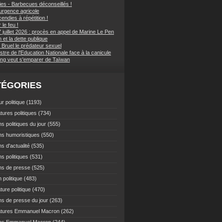
ies - Barbecues déconseillés !
d'urgence agricole
endies à répétition !
 le feu !
 juillet 2026 : procès en appel de Marine Le Pen
et la dette publique
 Bruel le prédateur sexuel
stre de l'Education Nationale face à la canicule
ping veut s'emparer de Taïwan
TÉGORIES
r politique
(1193)
tures politiques
(734)
s politiques du jour
(555)
ns humoristiques
(550)
s d'actualité
(535)
s politiques
(531)
ns de presse
(525)
 politique
(483)
ture politique
(470)
ns de presse du jour
(263)
atures Emmanuel Macron
(262)