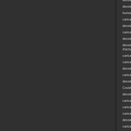
dessi
dessin
humou
caric
dessi
caric
dessi
dessin
d'actu
carica
caric
dessi
caric
dessi
Covid
dessi
carica
carica
caric
dessin
caric