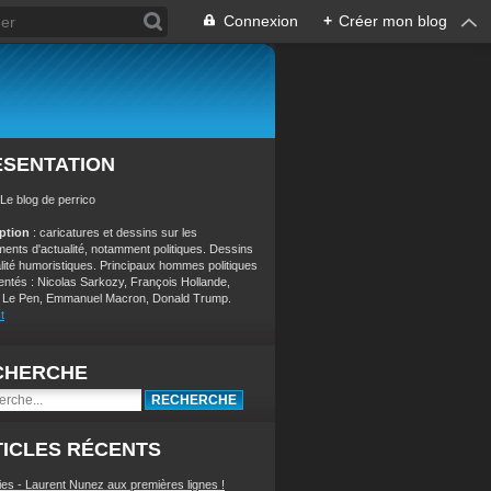
Connexion
+
Créer mon blog
ÉSENTATION
 Le blog de perrico
iption
: caricatures et dessins sur les
ents d'actualité, notamment politiques. Dessins
alité humoristiques. Principaux hommes politiques
entés : Nicolas Sarkozy, François Hollande,
 Le Pen, Emmanuel Macron, Donald Trump.
t
CHERCHE
ICLES RÉCENTS
ies - Laurent Nunez aux premières lignes !