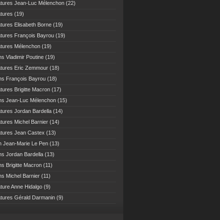
atures Jean-Luc Mélenchon
(22)
atures
(19)
atures Elisabeth Borne
(19)
atures François Bayrou
(19)
atures Mélenchon
(19)
ns Vladimir Poutine
(19)
atures Eric Zemmour
(18)
ns François Bayrou
(18)
atures Brigitte Macron
(17)
ns Jean-Luc Mélenchon
(15)
atures Jordan Bardella
(14)
atures Michel Barnier
(14)
atures Jean Castex
(13)
n Jean-Marie Le Pen
(13)
ns Jordan Bardella
(13)
ns Brigitte Macron
(11)
ns Michel Barnier
(11)
ature Anne Hidalgo
(9)
atures Gérald Darmanin
(9)