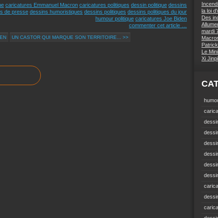
Incend
ue
caricatures Emmanuel Macron
caricatures politiques
dessin politique
dessins
la loi 
s de presse
dessins humoristiques
dessins politiques
dessins politiques du jour
Des inc
humour politique
caricatures Joe Biden
Allumer
commenter cet article
…
mardi 7
DEN
UN CASTOR QUI MARQUE SON TERRITOIRE... >>
Macron 
Patrick
Le Mini
Xi Jin
CA
humou
carica
dessin
dessi
dessin
dessin
dessi
dessin
carica
dessi
caric