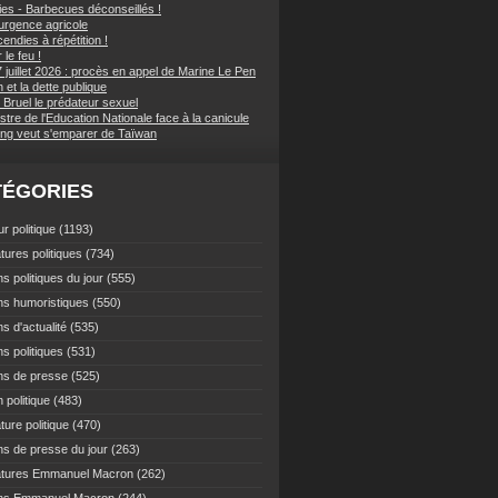
ies - Barbecues déconseillés !
d'urgence agricole
endies à répétition !
 le feu !
 juillet 2026 : procès en appel de Marine Le Pen
et la dette publique
 Bruel le prédateur sexuel
stre de l'Education Nationale face à la canicule
ping veut s'emparer de Taïwan
TÉGORIES
r politique
(1193)
tures politiques
(734)
s politiques du jour
(555)
ns humoristiques
(550)
s d'actualité
(535)
s politiques
(531)
ns de presse
(525)
 politique
(483)
ture politique
(470)
ns de presse du jour
(263)
atures Emmanuel Macron
(262)