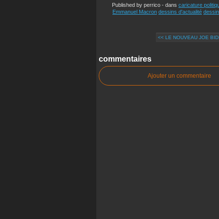
Published by perrico
-
dans
caricature politiq
Emmanuel Macron
dessins d'actualité
dessin
<< LE NOUVEAU JOE BI
commentaires
Ajouter un commentaire