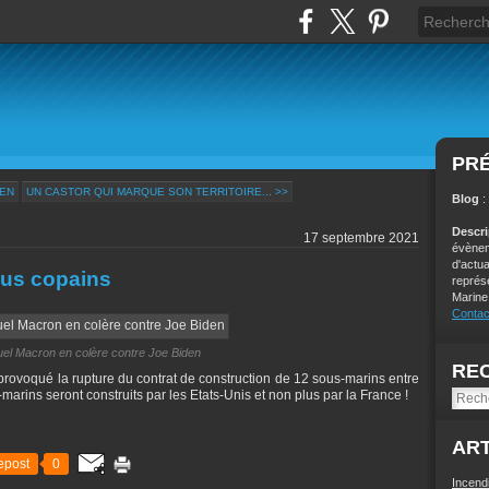
PR
DEN
UN CASTOR QUI MARQUE SON TERRITOIRE... >>
Blog
:
Descr
17 septembre 2021
évènem
d'actu
lus copains
représ
Marine
Contac
l Macron en colère contre Joe Biden
RE
t provoqué la rupture du contrat de construction de 12 sous-marins entre
-marins seront construits par les Etats-Unis et non plus par la France !
ART
epost
0
Incend