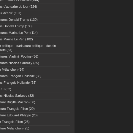
ns Emmanuel Macron
(244)
s d'actualité du jour
(224)
r décalé
(197)
atures Donald Trump
(130)
ns Donald Trump
(130)
atures Marine Le Pen
(114)
ns Marine Le Pen
(102)
 politique - caricature politique - dessin
alité
(37)
tures Vladimir Poutine
(36)
atures Nicolas Sarkozy
(35)
n Mélanchon
(34)
atures François Hollande
(33)
ns François Hollande
(33)
-19
(32)
ns Nicolas Sarkozy
(32)
ture Brigitte Macron
(30)
ture François Fillon
(29)
ature Edouard Philippe
(26)
 François Fillon
(26)
ature Mélanchon
(25)