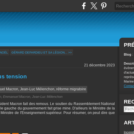
PR
 NOËL
GÉRARD DEPARDIEU ET SA LÉGION... >>
Blog
:
Descr
21 décembre 2023
évènem
d'actu
us tension
représ
Marine
Contac
n, Emmanuel Macron, Jean-Luc Mélenchon
RE
sident Macron fait des remous. Le soutien du Rassemblement National
'aile gauche du gouvernement fait grise mine. D'ailleurs le Ministre de la
 Ministre de l'Enseignement supérieur. Pour résumer, on peut dire que
ART
Incend