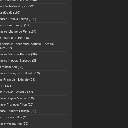
ns Emmanuel Macron
(244)
s d'actualité du jour
(224)
r décalé
(197)
atures Donald Trump
(130)
ns Donald Trump
(130)
atures Marine Le Pen
(114)
ns Marine Le Pen
(102)
 politique - caricature politique - dessin
alité
(37)
tures Vladimir Poutine
(36)
atures Nicolas Sarkozy
(35)
n Mélanchon
(34)
atures François Hollande
(33)
ns François Hollande
(33)
-19
(32)
ns Nicolas Sarkozy
(32)
ture Brigitte Macron
(30)
ture François Fillon
(29)
ature Edouard Philippe
(26)
 François Fillon
(26)
ature Mélanchon
(25)