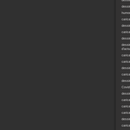
dessi
dessin
humou
caric
dessi
caric
dessi
dessin
d'actu
carica
caric
dessi
caric
dessi
Covid
dessi
carica
carica
caric
dessin
caric