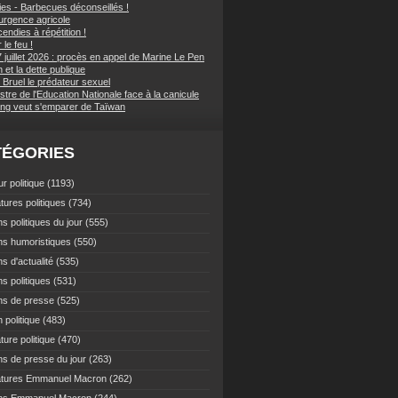
ies - Barbecues déconseillés !
d'urgence agricole
endies à répétition !
 le feu !
 juillet 2026 : procès en appel de Marine Le Pen
et la dette publique
 Bruel le prédateur sexuel
stre de l'Education Nationale face à la canicule
ping veut s'emparer de Taïwan
TÉGORIES
r politique
(1193)
tures politiques
(734)
s politiques du jour
(555)
ns humoristiques
(550)
s d'actualité
(535)
s politiques
(531)
ns de presse
(525)
 politique
(483)
ture politique
(470)
ns de presse du jour
(263)
atures Emmanuel Macron
(262)