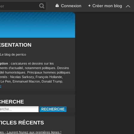
Connexion
+
Créer mon blog
ÉSENTATION
 Le blog de perrico
iption
: caricatures et dessins sur les
ents d'actualité, notamment politiques. Dessins
alité humoristiques. Principaux hommes politiques
entés : Nicolas Sarkozy, François Hollande,
 Le Pen, Emmanuel Macron, Donald Trump.
t
CHERCHE
ICLES RÉCENTS
ies - Laurent Nunez aux premières lignes !