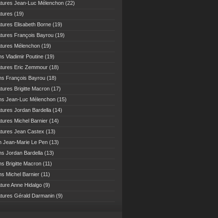
atures Jean-Luc Mélenchon
(22)
atures
(19)
atures Elisabeth Borne
(19)
atures François Bayrou
(19)
atures Mélenchon
(19)
ns Vladimir Poutine
(19)
atures Eric Zemmour
(18)
ns François Bayrou
(18)
atures Brigitte Macron
(17)
ns Jean-Luc Mélenchon
(15)
atures Jordan Bardella
(14)
atures Michel Barnier
(14)
atures Jean Castex
(13)
n Jean-Marie Le Pen
(13)
ns Jordan Bardella
(13)
ns Brigitte Macron
(11)
ns Michel Barnier
(11)
ature Anne Hidalgo
(9)
atures Gérald Darmanin
(9)