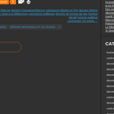
epost
0
Incend
la loi 
Des inc
l Macron
dessins Emmanuel Macron
caricatures Marine Le Pen
dessins Marine
Allumer
s Jean-Luc Mélenchon
caricatures politiques
dessins de presse du jour
humour
mardi 7
décalé
humour politique
Macron 
commenter cet article
…
Patrick
Le Mini
 NOËL
GÉRARD DEPARDIEU ET SA LÉGION... >>
Xi Jin
CA
humou
carica
dessin
dessi
dessin
dessin
dessi
dessin
carica
dessi
caric