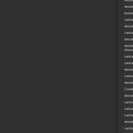
dessi
dessin
humou
caric
dessi
caric
dessi
dessin
d'actu
carica
caric
dessi
caric
dessi
Covid
dessi
carica
carica
caric
dessin
caric