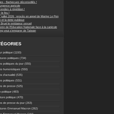
ies - Barbecues déconseillés !
d'urgence agricole
endies à répétition !
 le feu !
 juillet 2026 : procès en appel de Marine Le Pen
et la dette publique
 Bruel le prédateur sexuel
stre de l'Education Nationale face à la canicule
ping veut s'emparer de Taïwan
TÉGORIES
r politique
(1193)
tures politiques
(734)
s politiques du jour
(555)
ns humoristiques
(550)
s d'actualité
(535)
s politiques
(531)
ns de presse
(525)
 politique
(483)
ture politique
(470)
ns de presse du jour
(263)
atures Emmanuel Macron
(262)