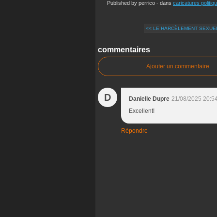
Published by perrico
-
dans
caricatures politiq
<< LE HARCÈLEMENT SEXUEL
commentaires
Ajouter un commentaire
D
Danielle Dupre
21/08/2025 20:5
Excellent!
Répondre