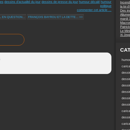
ues
dessins d'actualité du jour
dessins de presse du jour
humour décalé
humour
Incend
politique
la loi 
commenter cet article
…
Des inc
Allumer
 EN QUESTION...
FRANÇOIS BAYROU ET LA DETTE... >>
mardi 7
Macron 
Patrick
Le Mini
Xi Jin
CA
4
humou
carica
dessin
dessi
dessin
dessin
dessi
dessin
carica
dessi
caric