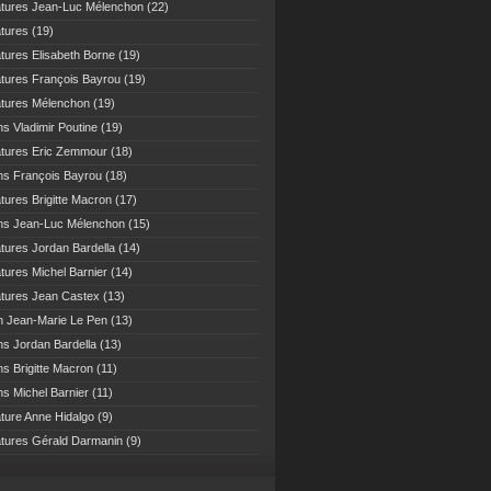
atures Jean-Luc Mélenchon
(22)
atures
(19)
atures Elisabeth Borne
(19)
atures François Bayrou
(19)
atures Mélenchon
(19)
ns Vladimir Poutine
(19)
atures Eric Zemmour
(18)
ns François Bayrou
(18)
atures Brigitte Macron
(17)
ns Jean-Luc Mélenchon
(15)
atures Jordan Bardella
(14)
atures Michel Barnier
(14)
atures Jean Castex
(13)
n Jean-Marie Le Pen
(13)
ns Jordan Bardella
(13)
ns Brigitte Macron
(11)
ns Michel Barnier
(11)
ature Anne Hidalgo
(9)
atures Gérald Darmanin
(9)