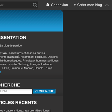
Connexion
+
Créer mon blog
ÉSENTATION
 Le blog de perrico
iption
: caricatures et dessins sur les
ents d'actualité, notamment politiques. Dessins
alité humoristiques. Principaux hommes politiques
entés : Nicolas Sarkozy, François Hollande,
 Le Pen, Emmanuel Macron, Donald Trump.
t
CHERCHE
ICLES RÉCENTS
ies - Laurent Nunez aux premières lignes !