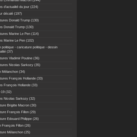
ns Emmanuel Macron
(244)
s d'actualité du jour
(224)
r décalé
(197)
atures Donald Trump
(130)
ns Donald Trump
(130)
atures Marine Le Pen
(114)
ns Marine Le Pen
(102)
 politique - caricature politique - dessin
alité
(37)
tures Vladimir Poutine
(36)
atures Nicolas Sarkozy
(35)
n Mélanchon
(34)
atures François Hollande
(33)
ns François Hollande
(33)
-19
(32)
ns Nicolas Sarkozy
(32)
ture Brigitte Macron
(30)
ture François Fillon
(29)
ature Edouard Philippe
(26)
 François Fillon
(26)
ature Mélanchon
(25)