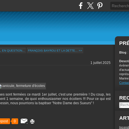
PR
 EN QUESTION...
FRANÇOIS BAYROU ET LA DETTE... >>
Blog
:
Descr
1 juillet 2025
évènem
d'actu
représ
Marine
Contac
es sont fermées ce mardi 1er juillet, c'est une première ! Du coup, les
RE
nt 1 semaine, de quoi enthousiasmer nos écoliers !!! Pour ce qui est
 dessin, nous pourrions la baptiser "Notre Dame des Sueurs" !
ART
epost
0
Incend