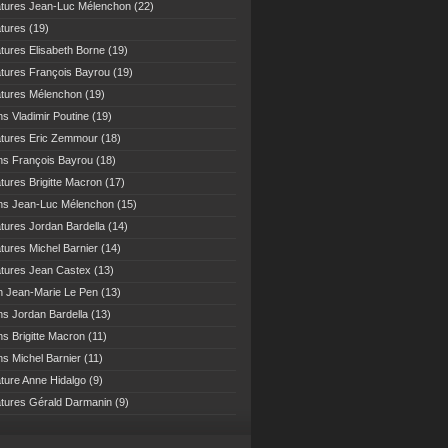
atures Jean-Luc Mélenchon
(22)
atures
(19)
atures Elisabeth Borne
(19)
atures François Bayrou
(19)
atures Mélenchon
(19)
ns Vladimir Poutine
(19)
atures Eric Zemmour
(18)
ns François Bayrou
(18)
atures Brigitte Macron
(17)
ns Jean-Luc Mélenchon
(15)
atures Jordan Bardella
(14)
atures Michel Barnier
(14)
atures Jean Castex
(13)
n Jean-Marie Le Pen
(13)
ns Jordan Bardella
(13)
ns Brigitte Macron
(11)
ns Michel Barnier
(11)
ature Anne Hidalgo
(9)
atures Gérald Darmanin
(9)