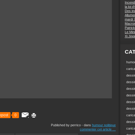
Incend
la loi 
Des inc
Allumer
mardi 7
Macron 
Patrick
Le Mini
Xi Jin
CA
humou
carica
dessin
dessi
dessin
dessin
dessi
dessin
epost
0
carica
dessi
Published by perrico
-
dans
humour politique
caric
commenter cet article
…