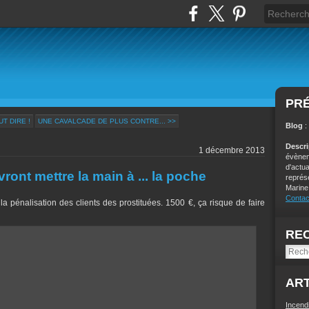
PR
T DIRE !
UNE CAVALCADE DE PLUS CONTRE... >>
Blog
:
Descr
1 décembre 2013
évènem
d'actu
evront mettre la main à ... la poche
représ
Marine
Contac
 pénalisation des clients des prostituées. 1500 €, ça risque de faire
RE
ART
Incend