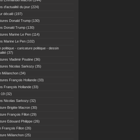
ns Emmanuel Macron
(244)
s d'actualité du jour
(224)
r décalé
(197)
atures Donald Trump
(130)
ns Donald Trump
(130)
atures Marine Le Pen
(114)
ns Marine Le Pen
(102)
 politique - caricature politique - dessin
alité
(37)
tures Vladimir Poutine
(36)
atures Nicolas Sarkozy
(35)
n Mélanchon
(34)
atures François Hollande
(33)
ns François Hollande
(33)
-19
(32)
ns Nicolas Sarkozy
(32)
ture Brigitte Macron
(30)
ture François Fillon
(29)
ature Edouard Philippe
(26)
 François Fillon
(26)
ature Mélanchon
(25)