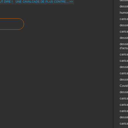
dessi
T DIRE !
UNE CAVALCADE DE PLUS CONTRE... >>
dessin
humou
caric
dessi
caric
dessi
dessin
d'actu
carica
caric
dessi
caric
dessi
Covid
dessi
carica
carica
caric
dessin
caric