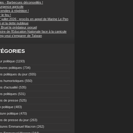
ies - Barbecues déconseillés !
d'urgence agricole
endies à répétition !
 le feu !
 juillet 2026 : procès en appel de Marine Le Pen
et la dette publique
 Bruel le prédateur sexuel
stre de l'Education Nationale face à la canicule
ping veut s'emparer de Taïwan
TÉGORIES
r politique
(1193)
tures politiques
(734)
s politiques du jour
(555)
ns humoristiques
(550)
s d'actualité
(535)
s politiques
(531)
ns de presse
(525)
 politique
(483)
ture politique
(470)
ns de presse du jour
(263)
atures Emmanuel Macron
(262)