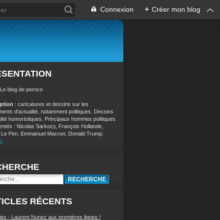
Connexion
+
Créer mon blog
ÉSENTATION
 Le blog de perrico
iption
: caricatures et dessins sur les
ents d'actualité, notamment politiques. Dessins
alité humoristiques. Principaux hommes politiques
entés : Nicolas Sarkozy, François Hollande,
 Le Pen, Emmanuel Macron, Donald Trump.
t
CHERCHE
ICLES RÉCENTS
ies - Laurent Nunez aux premières lignes !