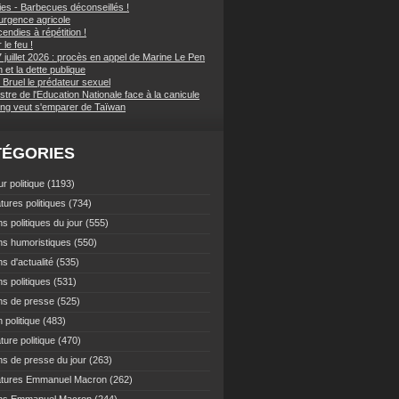
ies - Barbecues déconseillés !
d'urgence agricole
endies à répétition !
 le feu !
 juillet 2026 : procès en appel de Marine Le Pen
et la dette publique
 Bruel le prédateur sexuel
stre de l'Education Nationale face à la canicule
ping veut s'emparer de Taïwan
TÉGORIES
r politique
(1193)
tures politiques
(734)
s politiques du jour
(555)
ns humoristiques
(550)
s d'actualité
(535)
s politiques
(531)
ns de presse
(525)
 politique
(483)
ture politique
(470)
ns de presse du jour
(263)
atures Emmanuel Macron
(262)