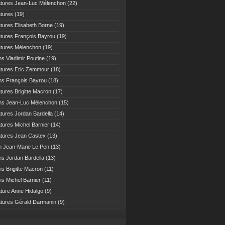
atures Jean-Luc Mélenchon
(22)
atures
(19)
atures Elisabeth Borne
(19)
atures François Bayrou
(19)
atures Mélenchon
(19)
ns Vladimir Poutine
(19)
atures Eric Zemmour
(18)
ns François Bayrou
(18)
atures Brigitte Macron
(17)
ns Jean-Luc Mélenchon
(15)
atures Jordan Bardella
(14)
atures Michel Barnier
(14)
atures Jean Castex
(13)
n Jean-Marie Le Pen
(13)
ns Jordan Bardella
(13)
ns Brigitte Macron
(11)
ns Michel Barnier
(11)
ature Anne Hidalgo
(9)
atures Gérald Darmanin
(9)