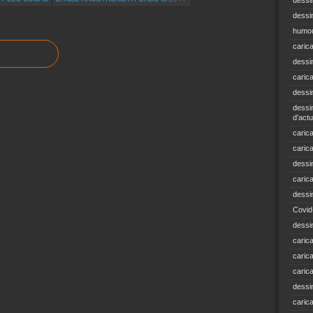
dessi
dessin
humou
caric
dessi
caric
dessi
dessin
d'actu
carica
caric
dessi
caric
dessi
Covid
dessi
carica
carica
caric
dessin
caric