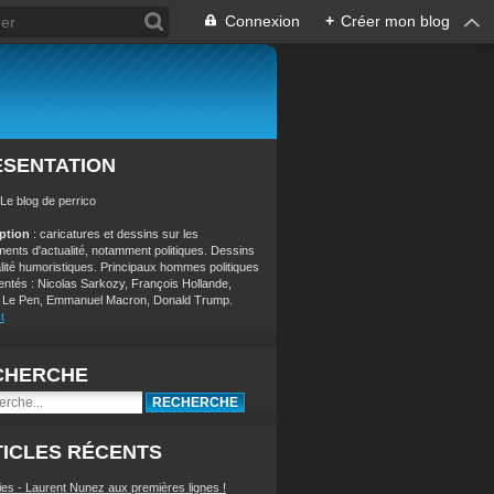
Connexion
+
Créer mon blog
ÉSENTATION
 Le blog de perrico
iption
: caricatures et dessins sur les
ents d'actualité, notamment politiques. Dessins
alité humoristiques. Principaux hommes politiques
entés : Nicolas Sarkozy, François Hollande,
 Le Pen, Emmanuel Macron, Donald Trump.
t
CHERCHE
ICLES RÉCENTS
ies - Laurent Nunez aux premières lignes !