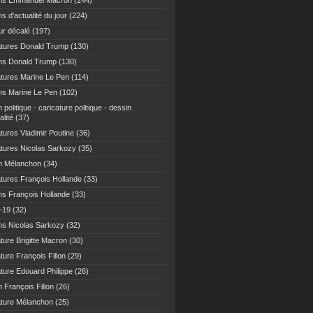
ns Emmanuel Macron
(244)
s d'actualité du jour
(224)
r décalé
(197)
atures Donald Trump
(130)
ns Donald Trump
(130)
atures Marine Le Pen
(114)
ns Marine Le Pen
(102)
 politique - caricature politique - dessin
alité
(37)
tures Vladimir Poutine
(36)
atures Nicolas Sarkozy
(35)
n Mélanchon
(34)
atures François Hollande
(33)
ns François Hollande
(33)
-19
(32)
ns Nicolas Sarkozy
(32)
ture Brigitte Macron
(30)
ture François Fillon
(29)
ature Edouard Philippe
(26)
 François Fillon
(26)
ature Mélanchon
(25)