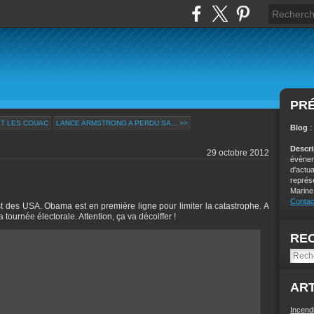
PR
ET LES COUAC
LANCE ARMSTRONG A PERDU SA... >>
Blog
:
Descr
29 octobre 2012
évènem
d'actu
représ
Marine
Contac
st des USA. Obama est en première ligne pour limiter la catastrophe. A
ournée électorale. Attention, ça va décoiffer !
RE
ART
Incend