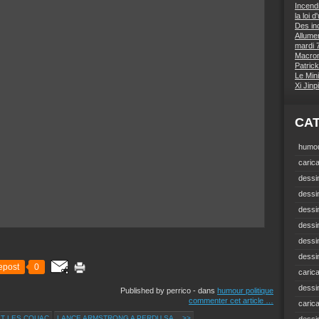
Incend
la loi 
Des inc
Allumer
mardi 7
Macron 
Patrick
Le Mini
Xi Jin
CA
humou
carica
dessin
dessi
dessin
dessin
dessi
dessin
epost
0
carica
dessi
Published by perrico
-
dans
humour politique
commenter cet article
…
caric
ET LES COUAC
LANCE ARMSTRONG A PERDU SA... >>