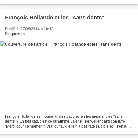
l'UMP s'il veut de nouveau...
François Hollande et les "sans dents"
Publié le 07/09/2014 à 18:18
Par
perrico
François Hollande se moque t-il des pauvres en les appelant les "sans
dents" ? En tout cas, c'est ce qu'affirme Valérie Trierweiler dans son livre
"Merci pour ce moment". Vrai ou faux, elle n'a pas raté sa cible et il s'en ai
pris plein les dents. Ce...