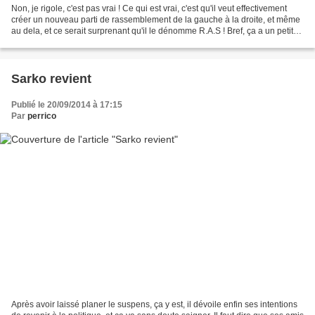
Non, je rigole, c'est pas vrai ! Ce qui est vrai, c'est qu'il veut effectivement
créer un nouveau parti de rassemblement de la gauche à la droite, et même
au dela, et ce serait surprenant qu'il le dénomme R.A.S ! Bref, ça a un petit
air de déjà vu, avec...
Sarko revient
Publié le 20/09/2014 à 17:15
Par
perrico
Après avoir laissé planer le suspens, ça y est, il dévoile enfin ses intentions