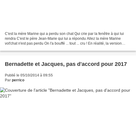
C'est la mère Marine qui a perdu son chat Qui crie par la fenêtre à qui lui
rendra C'est le père Jean-Marie qui lui a répondu Allez la mère Marine
vot'chat n'est pas perdu On l'a bouffé ... tout ... cru ! En réalité, la version
officielle dit que, fin...
Bernadette et Jacques, pas d'accord pour 2017
Publié le 05/10/2014 à 09:55
Par
perrico