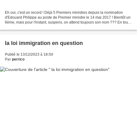
Eh oui, c'est un record ! Déjà 5 Premiers ministres depuis la nomination
d'Edouard Philippe au poste de Premier ministre le 14 mai 2017 ! Bientôt un
6ème, mais pour l'instant, suspens, on attend toujours son nom ??? En tout
cas, c'est aussi un record...
la loi immigration en question
Publié le 13/12/2023 à 18:50
Par
perrico