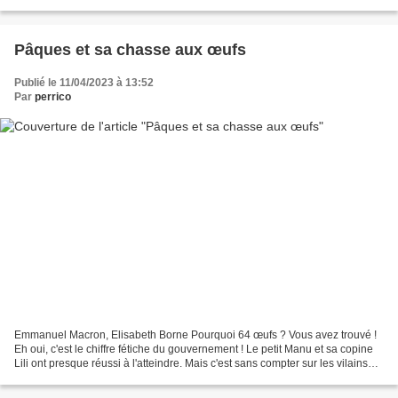
pensionnaire de Matignon a dû avoir...
Pâques et sa chasse aux œufs
Publié le 11/04/2023 à 13:52
Par
perrico
Emmanuel Macron, Elisabeth Borne Pourquoi 64 œufs ? Vous avez trouvé !
Eh oui, c'est le chiffre fétiche du gouvernement ! Le petit Manu et sa copine
Lili ont presque réussi à l'atteindre. Mais c'est sans compter sur les vilains
garnements qui coûte que...