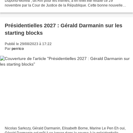
Dupond-Moretti , dit Riri pour les intimes, a en effet été relaxé ce 29
novembre par la Cour de Justice de la République. Cette bonne nouvelle
enlève une épine du pied de notre Première...
Présidentielles 2027 : Gérald Darmanin sur les
starting blocks
Publié le 29/08/2023 à 17:22
Par
perrico
Nicolas Sarkozy, Gérald Darmanin, Elisabeth Borne, Marine Le Pen Eh oui,
Gérald Darmanin est prêt à se lancer dans la course à la présidentielle