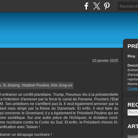
PR
Blog
:
10 janvier 2025
Descr
évènem
d'actu
représ
Marine
Contac
 entrainer un conflit planétaire. Trump, l'heureux élu à la présidentielle
 a l'intention d'annexer par la force le canal de Panama. Pourtant, l'Etat
9. Ses ambitions ne s'arrêtent pas là. Il veut également annexer par la
RE
ant mais dirigé par la Reine du Danemark. Et enfin, il veut faire du
qui concerne le Groenland, il y a également le Président Poutine qui en
toire soviétique. Sur une autre pièce de l'échiquier, le dictateur nord-
 nucléaire contre la Corée du Sud. Et enfin, le Président chinois Xi-
ART
unification avec Taïwan !
ntrainer un dérapage nucléaire !
Incend