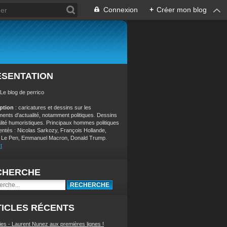
Connexion
+
Créer mon blog
ÉSENTATION
 Le blog de perrico
iption
: caricatures et dessins sur les
ents d'actualité, notamment politiques. Dessins
alité humoristiques. Principaux hommes politiques
entés : Nicolas Sarkozy, François Hollande,
 Le Pen, Emmanuel Macron, Donald Trump.
t
CHERCHE
ICLES RÉCENTS
ies - Laurent Nunez aux premières lignes !