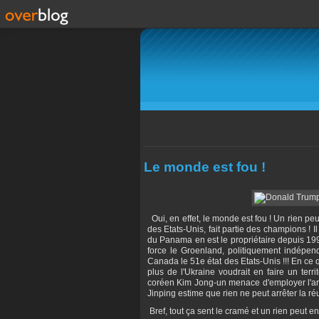
Le monde est fou !
Oui, en effet, le monde est fou ! Un rien peut
des Etats-Unis, fait partie des champions ! Il
du Panama en est le propriétaire depuis 199
force le Groenland, politiquement indépend
Canada le 51e état des Etats-Unis !!! En ce 
plus de l'Ukraine voudrait en faire un terri
coréen Kim Jong-un menace d'employer l'arme
Jinping estime que rien ne peut arrêter la ré
Bref, tout ça sent le cramé et un rien peut e