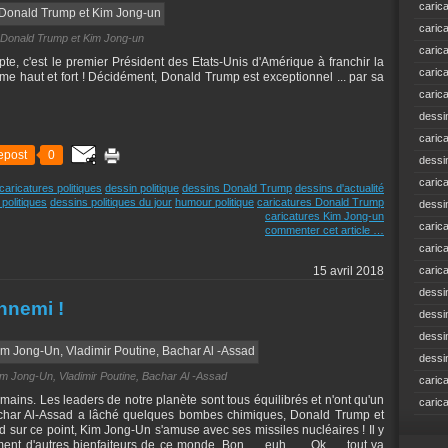
caric
caric
Donald Trump et Kim Jong-un
caric
pte, c'est le premier Président des Etats-Unis d'Amérique à franchir la
caric
lame haut et fort ! Décidément, Donald Trump est exceptionnel ... par sa
caric
dessi
caric
epost
0
dessi
caric
caricatures politiques
dessin politique
dessins Donald Trump
dessins d'actualité
politiques
dessins politiques du jour
humour politique
caricatures Donald Trump
dessi
caricatures Kim Jong-un
caric
commenter cet article
…
caric
15 avril 2018
caric
dessi
nnemi !
dessi
dessi
dessi
m Jong-Un, Vladimir Poutine, Bachar Al -Assad
caric
mains. Les leaders de notre planète sont tous équilibrés et n'ont qu'un
caric
 Bachar Al-Assad a lâché quelques bombes chimiques, Donald Trump et
d sur ce point, Kim Jong-Un s'amuse avec ses missiles nucléaires ! Il y
nt d'autres bienfaiteurs de ce monde. Bon ..., euh ... , Ok ..., tout va