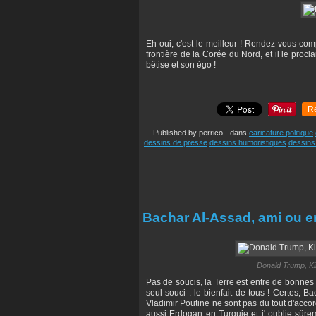
Eh oui, c'est le meilleur ! Rendez-vous com
frontière de la Corée du Nord, et il le proc
bêtise et son égo !
R
Published by perrico
-
dans
caricature politique
dessins de presse
dessins humoristiques
dessins 
Bachar Al-Assad, ami ou e
Donald Trump, Ki
Pas de soucis, la Terre est entre de bonnes 
seul souci : le bienfait de tous ! Certes,
Vladimir Poutine ne sont pas du tout d'accor
aussi Erdogan en Turquie et j' oublie sûreme