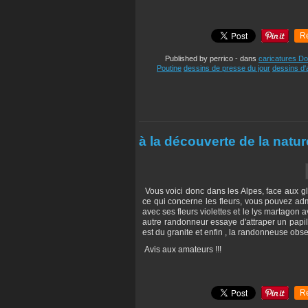
R
Published by perrico
-
dans
caricatures D
Poutine
dessins de presse du jour
dessins d'a
à la découverte de la nat
Vous voici donc dans les Alpes, face aux glac
ce qui concerne les fleurs, vous pouvez adm
avec ses fleurs violettes et le lys martago
autre randonneur essaye d'attraper un papi
est du granite et enfin , la randonneuse obs
Avis aux amateurs !!!
R