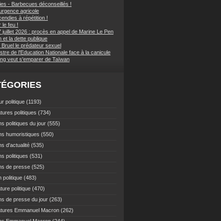
ies - Barbecues déconseillés !
d'urgence agricole
endies à répétition !
 le feu !
 juillet 2026 : procès en appel de Marine Le Pen
et la dette publique
 Bruel le prédateur sexuel
stre de l'Education Nationale face à la canicule
ping veut s'emparer de Taïwan
TÉGORIES
r politique
(1193)
tures politiques
(734)
s politiques du jour
(555)
ns humoristiques
(550)
s d'actualité
(535)
s politiques
(531)
ns de presse
(525)
 politique
(483)
ture politique
(470)
ns de presse du jour
(263)
atures Emmanuel Macron
(262)