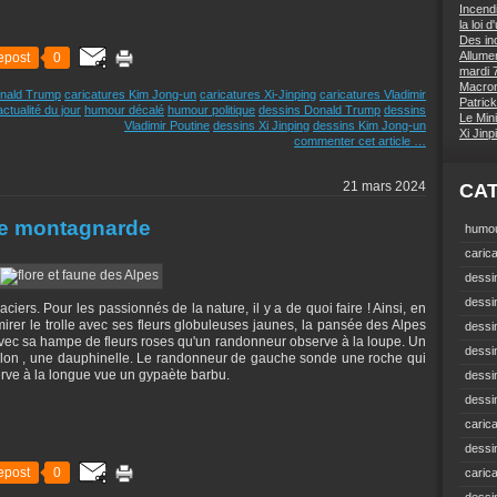
Incend
la loi 
Des inc
Allumer
epost
0
mardi 7
Macron 
onald Trump
caricatures Kim Jong-un
caricatures Xi-Jinping
caricatures Vladimir
Patrick
ctualité du jour
humour décalé
humour politique
dessins Donald Trump
dessins
Le Mini
Vladimir Poutine
dessins Xi Jinping
dessins Kim Jong-un
Xi Jin
commenter cet article
…
21 mars 2024
CA
ure montagnarde
humou
carica
dessin
dessi
iers. Pour les passionnés de la nature, il y a de quoi faire ! Ainsi, en
irer le trolle avec ses fleurs globuleuses jaunes, la pansée des Alpes
dessin
n avec sa hampe de fleurs roses qu'un randonneur observe à la loupe. Un
dessin
llon , une dauphinelle. Le randonneur de gauche sonde une roche qui
erve à la longue vue un gypaète barbu.
dessi
dessin
carica
dessi
epost
0
caric