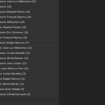
atures Jean-Luc Mélenchon
(22)
atures
(19)
atures Elisabeth Borne
(19)
atures François Bayrou
(19)
atures Mélenchon
(19)
ns Vladimir Poutine
(19)
atures Eric Zemmour
(18)
ns François Bayrou
(18)
atures Brigitte Macron
(17)
ns Jean-Luc Mélenchon
(15)
atures Jordan Bardella
(14)
atures Michel Barnier
(14)
atures Jean Castex
(13)
n Jean-Marie Le Pen
(13)
ns Jordan Bardella
(13)
ns Brigitte Macron
(11)
ns Michel Barnier
(11)
ature Anne Hidalgo
(9)
atures Gérald Darmanin
(9)