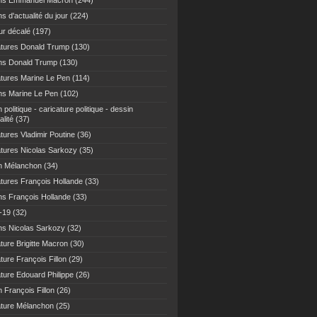
ns Emmanuel Macron
(244)
s d'actualité du jour
(224)
r décalé
(197)
atures Donald Trump
(130)
ns Donald Trump
(130)
atures Marine Le Pen
(114)
ns Marine Le Pen
(102)
 politique - caricature politique - dessin
alité
(37)
tures Vladimir Poutine
(36)
atures Nicolas Sarkozy
(35)
n Mélanchon
(34)
atures François Hollande
(33)
ns François Hollande
(33)
-19
(32)
ns Nicolas Sarkozy
(32)
ture Brigitte Macron
(30)
ture François Fillon
(29)
ature Edouard Philippe
(26)
 François Fillon
(26)
ature Mélanchon
(25)