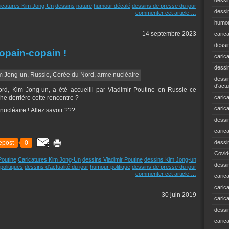
dessi
icatures Kim Jong-Un
dessins
nature
humour décalé
dessins de presse du jour
dessin
commenter cet article
…
humou
14 septembre 2023
caric
dessi
opain-copain !
caric
dessi
dessin
d'actu
, Kim Jong-un, a été accueilli par Vladimir Poutine en Russie ce
he derrière cette rencontre ?
carica
caric
ucléaire ! Allez savoir ???
dessi
caric
epost
0
dessi
Covid
Poutine
Caricatures Kim Jong-Un
dessins Vladimir Poutine
dessins Kim Jong-un
dessi
politiques
dessins d'actualité du jour
humour politique
dessins de presse du jour
commenter cet article
…
carica
carica
30 juin 2019
caric
dessin
caric