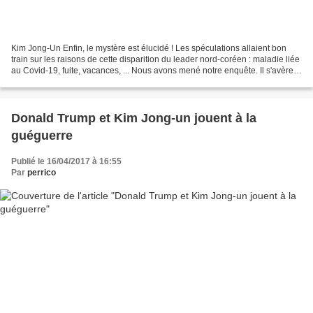
Kim Jong-Un Enfin, le mystère est élucidé ! Les spéculations allaient bon
train sur les raisons de cette disparition du leader nord-coréen : maladie liée
au Covid-19, fuite, vacances, ... Nous avons mené notre enquête. Il s'avère
que le 11 avril dernier,...
Donald Trump et Kim Jong-un jouent à la
guéguerre
Publié le 16/04/2017 à 16:55
Par
perrico