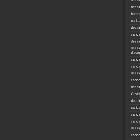
dessi
dessin
humou
caric
dessi
caric
dessi
dessin
d'actu
carica
caric
dessi
caric
dessi
Covid
dessi
carica
carica
caric
dessin
caric