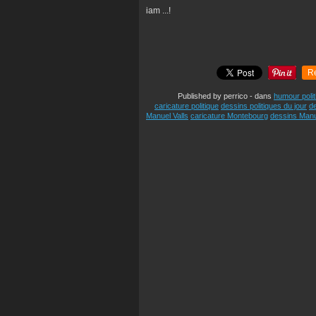
iam ...!
R
Published by perrico
-
dans
humour polit
caricature politique
dessins politiques du jour
de
Manuel Valls
caricature Montebourg
dessins Manu