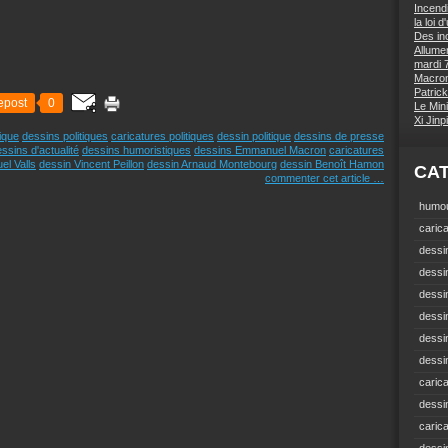
Incend
la loi 
Des inc
Allumer
mardi 7
Macron 
Patrick
epost
0
Le Mini
Xi Jin
ique
dessins politiques
caricatures politiques
dessin politique
dessins de presse
ssins d'actualité
dessins humoristiques
dessins Emmanuel Macron
caricatures
el Valls
dessin Vincent Peillon
dessin Arnaud Montebourg
dessin Benoît Hamon
CA
commenter cet article
…
humou
carica
dessin
dessi
dessin
dessin
dessi
dessin
carica
dessi
caric