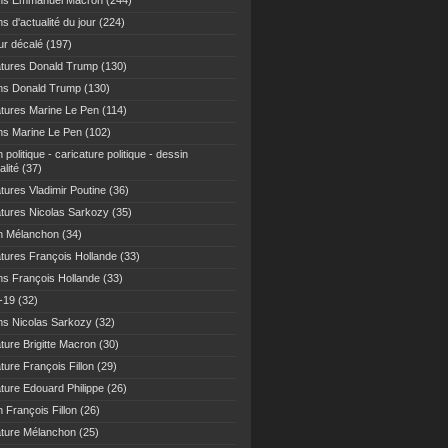
ns Emmanuel Macron
(244)
s d'actualité du jour
(224)
r décalé
(197)
atures Donald Trump
(130)
ns Donald Trump
(130)
atures Marine Le Pen
(114)
ns Marine Le Pen
(102)
 politique - caricature politique - dessin
alité
(37)
tures Vladimir Poutine
(36)
atures Nicolas Sarkozy
(35)
n Mélanchon
(34)
atures François Hollande
(33)
ns François Hollande
(33)
-19
(32)
ns Nicolas Sarkozy
(32)
ture Brigitte Macron
(30)
ture François Fillon
(29)
ature Edouard Philippe
(26)
 François Fillon
(26)
ature Mélanchon
(25)