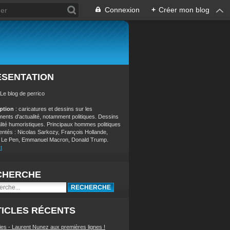
Connexion
+
Créer mon blog
ÉSENTATION
 Le blog de perrico
iption
: caricatures et dessins sur les
ents d'actualité, notamment politiques. Dessins
alité humoristiques. Principaux hommes politiques
entés : Nicolas Sarkozy, François Hollande,
 Le Pen, Emmanuel Macron, Donald Trump.
t
CHERCHE
ICLES RÉCENTS
ies - Laurent Nunez aux premières lignes !