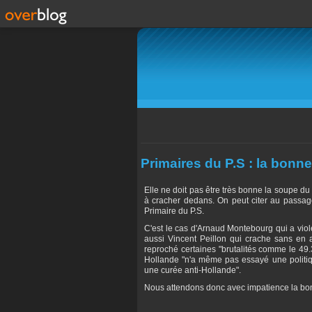
Primaires du P.S : la bonn
Elle ne doit pas être très bonne la soupe du
à cracher dedans. On peut citer au passage 
Primaire du P.S.
C'est le cas d'Arnaud Montebourg qui a viol
aussi Vincent Peillon qui crache sans en av
reproché certaines "brutalités comme le 49.
Hollande "n'a même pas essayé une politiqu
une curée anti-Hollande".
Nous attendons donc avec impatience la bon