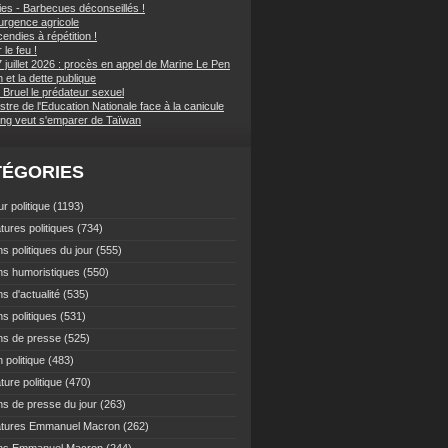
ies - Barbecues déconseillés !
d'urgence agricole
endies à répétition !
 le feu !
 juillet 2026 : procès en appel de Marine Le Pen
et la dette publique
 Bruel le prédateur sexuel
stre de l'Education Nationale face à la canicule
ping veut s'emparer de Taïwan
TÉGORIES
r politique
(1193)
tures politiques
(734)
s politiques du jour
(555)
ns humoristiques
(550)
s d'actualité
(535)
s politiques
(531)
ns de presse
(525)
 politique
(483)
ture politique
(470)
ns de presse du jour
(263)
atures Emmanuel Macron
(262)