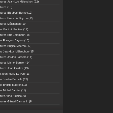
atures Jean-Luc Mélenchon
(22)
atures
(19)
atures Elisabeth Borne
(19)
atures François Bayrou
(19)
atures Mélenchon
(19)
ns Vladimir Poutine
(19)
atures Eric Zemmour
(18)
ns François Bayrou
(18)
atures Brigitte Macron
(17)
ns Jean-Luc Mélenchon
(15)
atures Jordan Bardella
(14)
atures Michel Barnier
(14)
atures Jean Castex
(13)
n Jean-Marie Le Pen
(13)
ns Jordan Bardella
(13)
ns Brigitte Macron
(11)
ns Michel Barnier
(11)
ature Anne Hidalgo
(9)
atures Gérald Darmanin
(9)