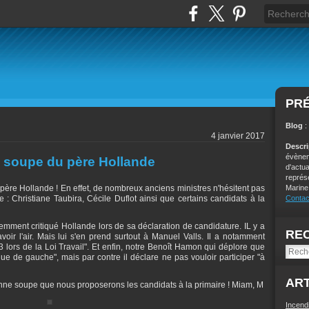
PR
Blog
:
4 janvier 2017
Descr
évènem
e soupe du père Hollande
d'actu
représ
 père Hollande ! En effet, de nombreux anciens ministres n'hésitent pas
Marine
: Christiane Taubira, Cécile Duflot ainsi que certains candidats à la
Contac
emment critiqué Hollande lors de sa déclaration de candidature. IL y a
RE
oir l'air. Mais lui s'en prend surtout à Manuel Valls. Il a notamment
3 lors de la Loi Travail". Et enfin, notre Benoît Hamon qui déplore que
e de gauche", mais par contre il déclare ne pas vouloir participer "à
ART
ne soupe que nous proposerons les candidats à la primaire ! Miam, M
Incend