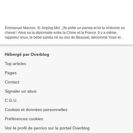
Emmanuel Macron, Xi Jinping Moi , j'te prête un panda et toi tu m'donne un
cheval ! Ainsi va la diplomatie entre la Chine et la France. Il y a même,
rappelez-vous, le bébé panda né au zoo de Beauval, dénommé Yuan et
dont la marraine n'est pas moins que...
Hébergé par Overblog
Top articles
Pages
Contact
Signaler un abus
C.G.U.
Cookies et données personnelles
Préférences cookies
Voir le profil de perrico sur le portail Overblog