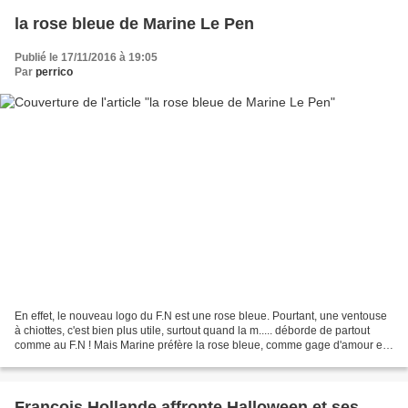
la rose bleue de Marine Le Pen
Publié le 17/11/2016 à 19:05
Par
perrico
En effet, le nouveau logo du F.N est une rose bleue. Pourtant, une ventouse
à chiottes, c'est bien plus utile, surtout quand la m..... déborde de partout
comme au F.N ! Mais Marine préfère la rose bleue, comme gage d'amour et
de paix retrouvée. cela représente...
François Hollande affronte Halloween et ses