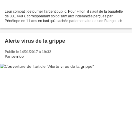
Leur combat : détourner l'argent public. Pour Fillon, il s'agit de la bagatelle
de 831 440 € correspondant soit disant aux indemnités perçues par
Pénélope en 11 ans en tant qu'attachée parlementaire de son Françou chéri
(6 298 € par mois !) . Auxquels...
Alerte virus de la grippe
Publié le 14/01/2017 à 19:32
Par
perrico