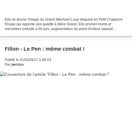
Elle se donne l'image du Grand Méchant Loup déguisé en Petit Chaperon
Rouge qui apporte une galette à Mère Grand. Elle promet monts et
merveilles (retraite à 60 ans, augmentation du point d'indice salarial,
augmentation du budget de la défense, etc...)....
Fillon - Le Pen : même combat !
Publié le 01/02/2017 à 08:53
Par
perrico