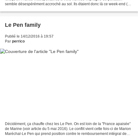
semble désespérément accroché au sol. Ils étaient donc là ce week-end (17
et 18 décembre), Mélanchon dans...
Le Pen family
Publié le 14/12/2016 à 19:57
Par
perrico
Décidément, ça chauffe chez les Le Pen. On est loin de la "France apaisée"
de Marine (voir article du 5 mai 2016). Le conflit vient cette fois-ci de Marion
Maréchal-Le Pen qui prend position contre le remboursement intégral de