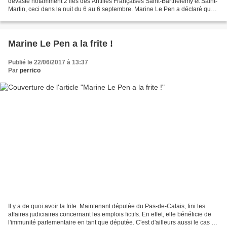
dévasté notamment 2 îles des Antilles Françaises Saint-Barthélémy et Saint-
Martin, ceci dans la nuit du 6 au 6 septembre. Marine Le Pen a déclaré que
rien n'avait été prévu pour faire...
Marine Le Pen a la frite !
Publié le 22/06/2017 à 13:37
Par
perrico
Il y a de quoi avoir la frite. Maintenant députée du Pas-de-Calais, fini les
affaires judiciaires concernant les emplois fictifs. En effet, elle bénéficie de
l'immunité parlementaire en tant que députée. C'est d'ailleurs aussi le cas de