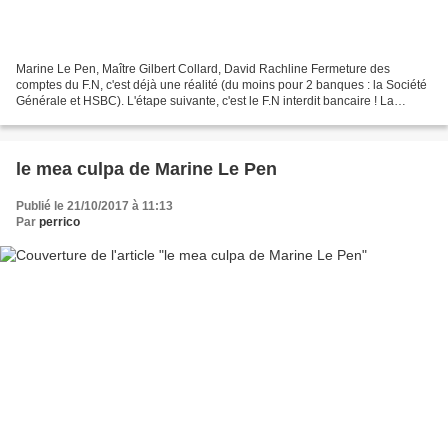
Marine Le Pen, Maître Gilbert Collard, David Rachline Fermeture des
comptes du F.N, c'est déjà une réalité (du moins pour 2 banques : la Société
Générale et HSBC). L'étape suivante, c'est le F.N interdit bancaire ! La
menace est sérieuse, Marine Le Pen...
le mea culpa de Marine Le Pen
Publié le 21/10/2017 à 11:13
Par
perrico