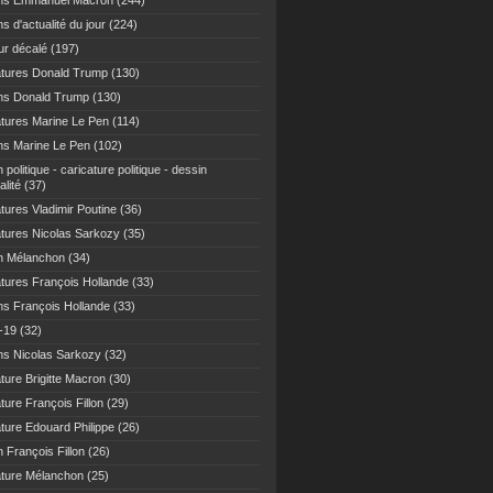
ns Emmanuel Macron
(244)
s d'actualité du jour
(224)
r décalé
(197)
atures Donald Trump
(130)
ns Donald Trump
(130)
atures Marine Le Pen
(114)
ns Marine Le Pen
(102)
 politique - caricature politique - dessin
alité
(37)
tures Vladimir Poutine
(36)
atures Nicolas Sarkozy
(35)
n Mélanchon
(34)
atures François Hollande
(33)
ns François Hollande
(33)
-19
(32)
ns Nicolas Sarkozy
(32)
ture Brigitte Macron
(30)
ture François Fillon
(29)
ature Edouard Philippe
(26)
 François Fillon
(26)
ature Mélanchon
(25)