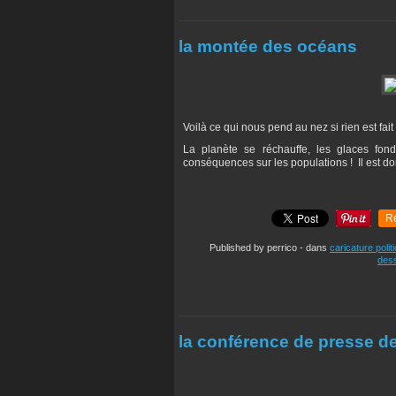
la montée des océans
Voilà ce qui nous pend au nez si rien est fai
La planète se réchauffe, les glaces fo
conséquences sur les populations ! Il est don
R
Published by perrico
-
dans
caricature polit
dess
la conférence de presse d