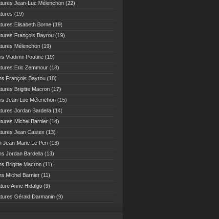
atures Jean-Luc Mélenchon
(22)
atures
(19)
atures Elisabeth Borne
(19)
atures François Bayrou
(19)
atures Mélenchon
(19)
ns Vladimir Poutine
(19)
atures Eric Zemmour
(18)
ns François Bayrou
(18)
atures Brigitte Macron
(17)
ns Jean-Luc Mélenchon
(15)
atures Jordan Bardella
(14)
atures Michel Barnier
(14)
atures Jean Castex
(13)
n Jean-Marie Le Pen
(13)
ns Jordan Bardella
(13)
ns Brigitte Macron
(11)
ns Michel Barnier
(11)
ature Anne Hidalgo
(9)
atures Gérald Darmanin
(9)