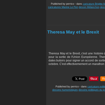
Published by perrico
-
dans
caricature Brigitte
caricatures Marine Le Pen
dessin Mélanchon
des
Theresa May et le Brexit
Theresa May et le Brexit, c'est une histoire
pour la sortie de l'Union Européenne. There
dates butoirs pour signer un accord de sort
octobre. C'est effectivemement un marathon
R
Published by perrico
-
dans
caricature polit
dessins humoristiques
dessins politiques du jo