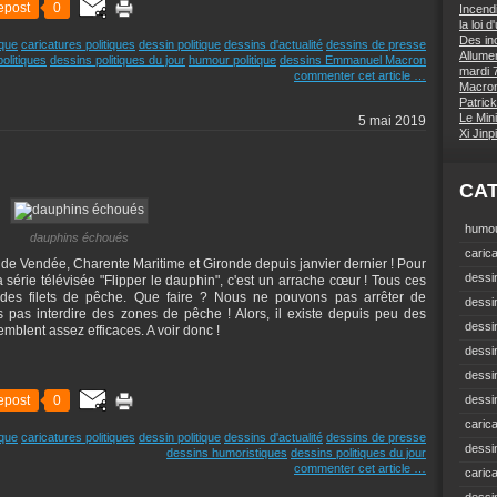
epost
0
Incend
la loi 
Des inc
ique
caricatures politiques
dessin politique
dessins d'actualité
dessins de presse
Allumer
olitiques
dessins politiques du jour
humour politique
dessins Emmanuel Macron
mardi 7
commenter cet article
…
Macron 
Patrick
Le Mini
5 mai 2019
Xi Jin
CA
humou
dauphins échoués
carica
de Vendée, Charente Maritime et Gironde depuis janvier dernier ! Pour
dessin
 série télévisée "Flipper le dauphin", c'est un arrache cœur ! Tous ces
 des filets de pêche. Que faire ? Nous ne pouvons pas arrêter de
dessi
as interdire des zones de pêche ! Alors, il existe depuis peu des
dessin
mblent assez efficaces. A voir donc !
dessin
dessi
epost
0
dessin
carica
ique
caricatures politiques
dessin politique
dessins d'actualité
dessins de presse
dessi
dessins humoristiques
dessins politiques du jour
commenter cet article
…
caric