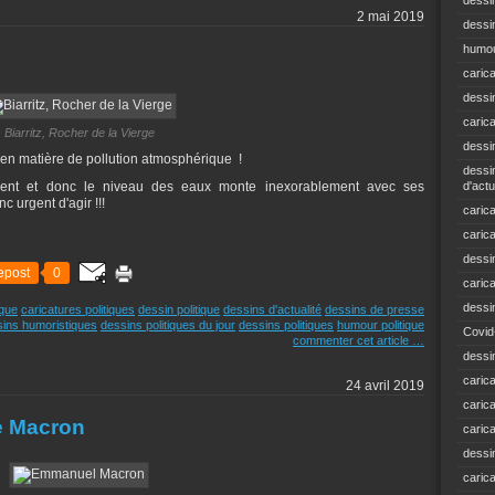
dessi
2 mai 2019
dessin
humou
caric
dessi
caric
Biarritz, Rocher de la Vierge
dessi
t en matière de pollution atmosphérique !
dessin
ndent et donc le niveau des eaux monte inexorablement avec ses
d'actu
c urgent d'agir !!!
carica
caric
dessi
epost
0
caric
dessi
ique
caricatures politiques
dessin politique
dessins d'actualité
dessins de presse
ins humoristiques
dessins politiques du jour
dessins politiques
humour politique
Covid
commenter cet article
…
dessi
carica
24 avril 2019
carica
e Macron
caric
dessin
caric