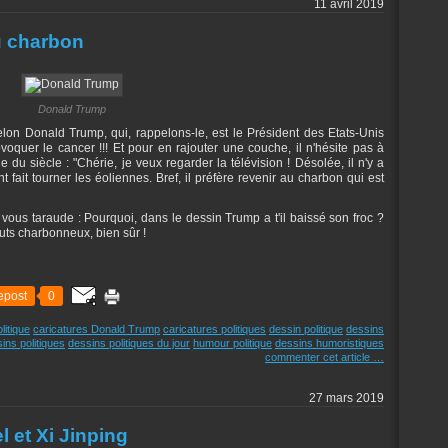
11 avril 2019
 charbon
Donald Trump
elon Donald Trump, qui, rappelons-le, est le Président des Etats-Unis
voquer le cancer !!! Et pour en rajouter une couche, il n'hésite pas à
 du siècle : "Chérie, je veux regarder la télévision ! Désolée, il n'y a
 fait tourner les éoliennes. Bref, il préfère revenir au charbon qui est
 vous taraude : Pourquoi, dans le dessin Trump a t'il baissé son froc ?
uts charbonneux, bien sûr !
epost
0
litique
caricatures Donald Trump
caricatures politiques
dessin politique
dessins
ins politiques
dessins politiques du jour
humour politique
dessins humoristiques
commenter cet article
…
27 mars 2019
l et Xi Jinping