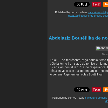
R
Published by perrico
-
dans
caricature politiq
d'actualité
dessins de presse
dess
Abdelaziz Boutéflika de n
Abdel
Eh oui, il se représente, et ça pour la 5ème
pète la forme ! Un stage de remise en forme 
82 ans, on peut dire qu'il a de l'expérience
liés à la vieillesse : la dépendance, l'incon
Algériens, Algériennes, votez Boutéflika !
R
Published by perrico
-
dans
caricature politique
de