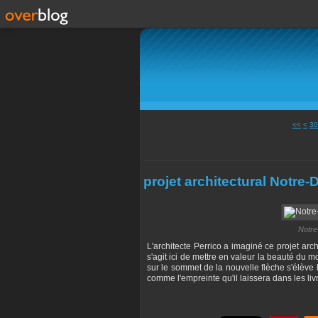
10
20
<<
<
30
projet architectural Notre
Notre
L'architecte Perrico a imaginé ce projet arch
s'agit ici de mettre en valeur la beauté du 
sur le sommet de la nouvelle flèche s'élève 
comme l'empreinte qu'il laissera dans les liv