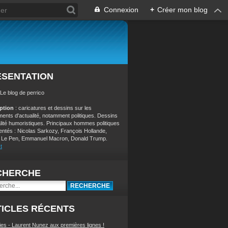
Connexion
+
Créer mon blog
ÉSENTATION
 Le blog de perrico
iption
: caricatures et dessins sur les
ents d'actualité, notamment politiques. Dessins
alité humoristiques. Principaux hommes politiques
entés : Nicolas Sarkozy, François Hollande,
 Le Pen, Emmanuel Macron, Donald Trump.
t
CHERCHE
ICLES RÉCENTS
ies - Laurent Nunez aux premières lignes !