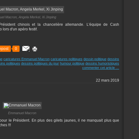
l Macron, Angela Merkel, Xi Jinping
ésident chinois et la chancelière allemande. L'équipe de Cash
o lors d'un apéro festif.
epost
0
ue
caricatures Emmanuel Macron
caricatures politiques
dessin politique
dessins
ins politiques
dessins politiques du jour
humour politique
dessins humoristiques
commenter cet article
…
22 mars 2019
Emmanuel Macron
ur le Président. En plus des gilets jaunes, il ne manquait plus que
hes !!!