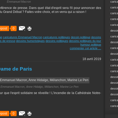
Emmanuel Macron
caric
caric
férence de presse. Dans quel état d'esprit sera t'il pour annoncer des
du Grand Débat ? Faites votre choix, et on verra qui a raison !
caric
caric
caric
epost
0
dessi
caric
ue
caricatures Emmanuel Macron
caricatures politiques
dessin politique
dessins
s de presse
dessins humoristiques
dessins politiques
dessins politiques du jour
dessi
humour politique
caric
commenter cet article
…
dessi
18 avril 2019
caric
caric
-Dame de Paris
caric
dessi
dessi
n, Emmanuel Macron, Anne Hidalgo, Mélanchon, Marine Le Pen
dessi
r que l'esprit solidaire se réveille ! L'incendie de la Cathédrale Notre-
dessi
caric
caric
epost
0