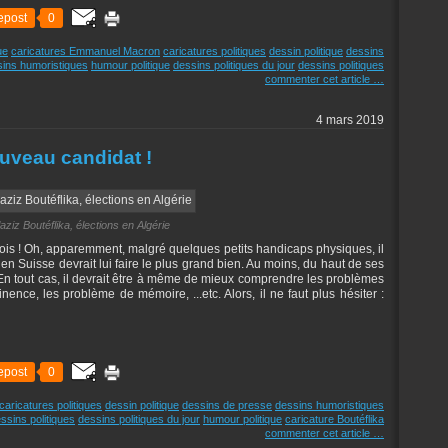
epost
0
ue
caricatures Emmanuel Macron
caricatures politiques
dessin politique
dessins
ins humoristiques
humour politique
dessins politiques du jour
dessins politiques
commenter cet article
…
4 mars 2019
ouveau candidat !
aziz Boutéflika, élections en Algérie
 fois ! Oh, apparemment, malgré quelques petits handicaps physiques, il
en Suisse devrait lui faire le plus grand bien. Au moins, du haut de ses
. En tout cas, il devrait être à même de mieux comprendre les problèmes
tinence, les problème de mémoire, ...etc. Alors, il ne faut plus hésiter :
epost
0
caricatures politiques
dessin politique
dessins de presse
dessins humoristiques
ssins politiques
dessins politiques du jour
humour politique
caricature Boutéflika
commenter cet article
…