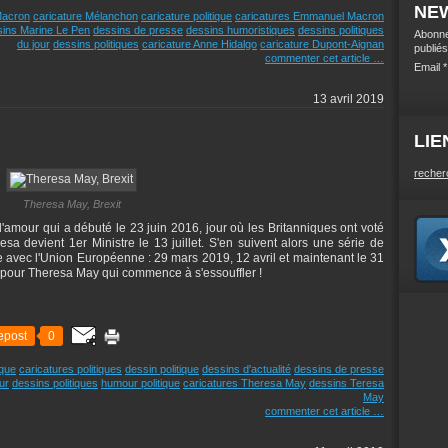
NE
 Macron
caricature Mélanchon
caricature politique
caricatures Emmanuel Macron
sins Marine Le Pen
dessins de presse
dessins humoristiques
dessins politiques
Abonne
du jour
dessins politiques
caricature Anne Hidalgo
caricature Dupont-Aignan
publiés
commenter cet article
…
Email
13 avril 2019
LIE
recher
Theresa May, Brexit
 d'amour qui a débuté le 23 juin 2016, jour où les Britanniques ont voté
sa devient 1er Ministre le 13 juillet. S'en suivent alors une série de
ie avec l'Union Européenne : 29 mars 2019, 12 avril et maintenant le 31
 pour Theresa May qui commence à s'essouffler !
epost
0
ique
caricatures politiques
dessin politique
dessins d'actualité
dessins de presse
ur
dessins politiques
humour politique
caricatures Theresa May
dessins Teresa
May
commenter cet article
…