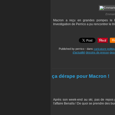
Emmanue
Macron a reçu en grandes pompes le Pr
Investigation de Perrico a pu rencontrer le tri
R
Published by perrico
-
dans
caricature politiq
d'actualité
dessins de presse
dess
ça dérape pour Macron !
Après son week-end au ski, pas de repos po
l'affaire Benalla ! De quoi se prendre des buc