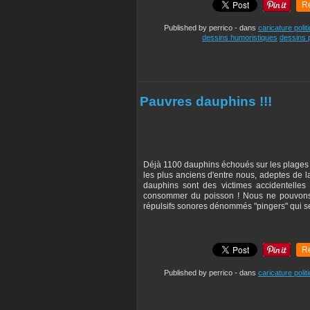
R
Published by perrico
-
dans
caricature polit
dessins humoristiques
dessins p
Pauvres dauphins !!!
Déjà 1100 dauphins échoués sur les plages 
les plus anciens d'entre nous, adeptes de la
dauphins sont des victimes accidentelles
consommer du poisson ! Nous ne pouvons p
répulsifs sonores dénommés "pingers" qui se
R
Published by perrico
-
dans
caricature polit