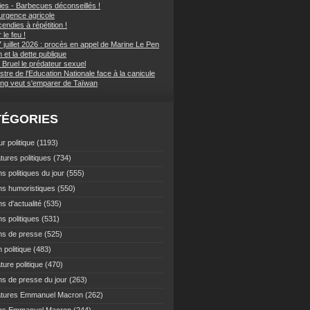
ies - Barbecues déconseillés !
d'urgence agricole
endies à répétition !
 le feu !
 juillet 2026 : procès en appel de Marine Le Pen
et la dette publique
 Bruel le prédateur sexuel
stre de l'Education Nationale face à la canicule
ping veut s'emparer de Taïwan
TÉGORIES
r politique
(1193)
tures politiques
(734)
s politiques du jour
(555)
ns humoristiques
(550)
s d'actualité
(535)
s politiques
(531)
ns de presse
(525)
 politique
(483)
ture politique
(470)
ns de presse du jour
(263)
atures Emmanuel Macron
(262)