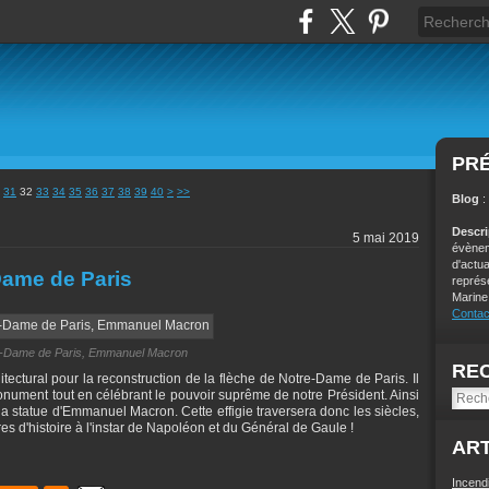
PR
50
31
32
33
34
35
36
37
38
39
40
>
>>
Blog
:
Descr
5 mai 2019
évènem
d'actu
-Dame de Paris
représ
Marine
Contac
-Dame de Paris, Emmanuel Macron
RE
itectural pour la reconstruction de la flèche de Notre-Dame de Paris. Il
monument tout en célébrant le pouvoir suprême de notre Président. Ainsi
la statue d'Emmanuel Macron. Cette effigie traversera donc les siècles,
res d'histoire à l'instar de Napoléon et du Général de Gaule !
ART
Incend