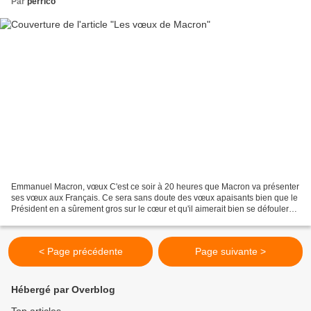
Par
perrico
Emmanuel Macron, vœux C'est ce soir à 20 heures que Macron va présenter
ses vœux aux Français. Ce sera sans doute des vœux apaisants bien que le
Président en a sûrement gros sur le cœur et qu'il aimerait bien se défouler
sur certains gilets jaunes et...
< Page précédente
Page suivante >
Hébergé par Overblog