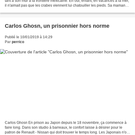
tant à son mur à la frontière mexicaine. Eh oui, enfant, en vacances à la mer,
il n'aimait pas que les crabes viennent lui chatouiller les pieds. Sa maman
s'étonnait d'ailleurs de le...
Carlos Ghosn, un prisonnier hors norme
Publié le 10/01/2019 à 14:29
Par
perrico
Carlos Ghosn En prison au Japon depuis le 18 novembre, ça commence à
faire long. Dans son studio à barreaux, le confort laisse à désirer pour le
patron de Renault - Nissan qui doit trouver le temps long. Les Japonais n'ont