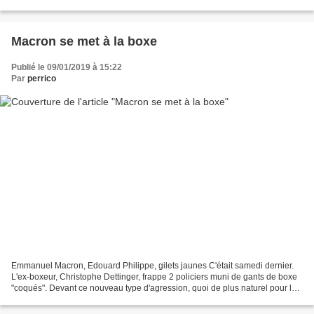
pas l'air de vouloir le relâcher...
Macron se met à la boxe
Publié le 09/01/2019 à 15:22
Par
perrico
Emmanuel Macron, Edouard Philippe, gilets jaunes C'était samedi dernier.
L'ex-boxeur, Christophe Dettinger, frappe 2 policiers muni de gants de boxe
"coqués". Devant ce nouveau type d'agression, quoi de plus naturel pour le
premier représentant de l'Etat,...