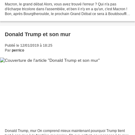
Macron, le grand débat Alors, vous avez trouvé l'erreur ? Qui n'a pas
d'écharpe tricolore dans l'assemblée, et ben il n'y en a qu'un, c'est Macron !
Bon, après Bourgtheroulde, le prochain Grand Débat ce sera à Boutdsouffle
! A ne pas manquer !
Donald Trump et son mur
Publié le 12/01/2019 à 18:25
Par
perrico
Donald Trump, mur On comprend mieux maintenant pourquoi Trump tient