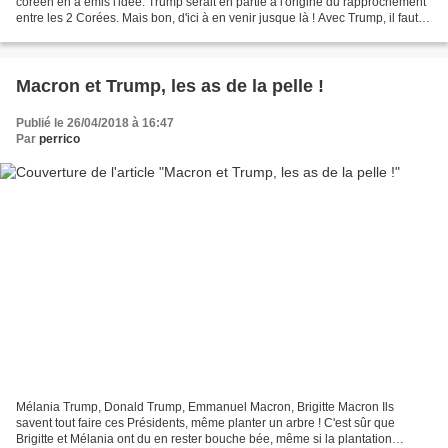
coréen en a émis l'idée. Trump serait en partie à l'origine du rapprochement
entre les 2 Corées. Mais bon, d'ici à en venir jusque là ! Avec Trump, il faut
rester sur sa réserve....
Macron et Trump, les as de la pelle !
Publié le 26/04/2018 à 16:47
Par
perrico
Mélania Trump, Donald Trump, Emmanuel Macron, Brigitte Macron Ils
savent tout faire ces Présidents, même planter un arbre ! C'est sûr que
Brigitte et Mélania ont du en rester bouche bée, même si la plantation