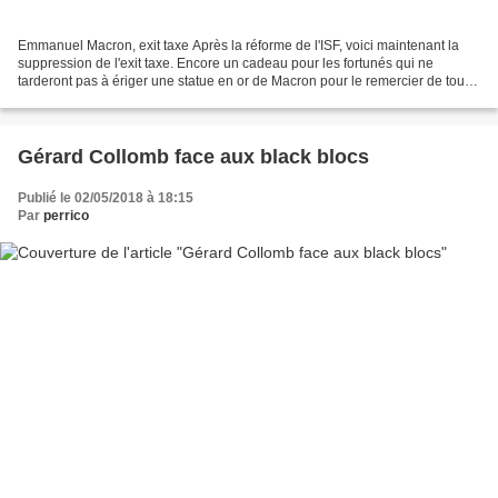
Emmanuel Macron, exit taxe Après la réforme de l'ISF, voici maintenant la
suppression de l'exit taxe. Encore un cadeau pour les fortunés qui ne
tarderont pas à ériger une statue en or de Macron pour le remercier de tous
ses cadeaux ! En exclusivité, voici...
Gérard Collomb face aux black blocs
Publié le 02/05/2018 à 18:15
Par
perrico