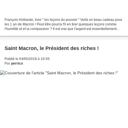
François Hollande, livre " les leçons du pouvoir " Voilà un beau cadeau pour
les 1 an de Macron ! Peut être pourra t'il en tirer quelques leçons comme
l'humilité et et la compassion ? Il est vrai que l'argent est essentiellement
dans les poches des plus...
Saint Macron, le Président des riches !
Publié le 04/05/2018 à 10:55
Par
perrico