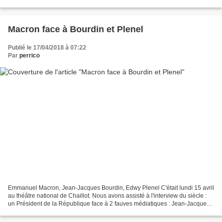
consistait à étaler 2 petits tas de terre...
Macron face à Bourdin et Plenel
Publié le 17/04/2018 à 07:22
Par
perrico
Emmanuel Macron, Jean-Jacques Bourdin, Edwy Plenel C'était lundi 15 avril
au théâtre national de Chaillot. Nous avons assisté à l'interview du siècle :
un Président de la République face à 2 fauves médiatiques : Jean-Jacques
Bourdin de BFMTV et Edwy Plenel...