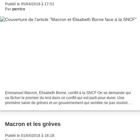
Publié le 05/04/2018 à 17:51
Par
perrico
Emmanuel Macron, Elisabeth Borne, conflit à la SNCF On se demande qui
va lâcher le premier du lest dans ce conflit qui est parti pour durer. Une
première salve de grèves et un gouvernement qui semble ne pas vouloir
bouger d'un iota. Les usagers vont devoir...
Macron et les grèves
Publié le 01/04/2018 à 18:18