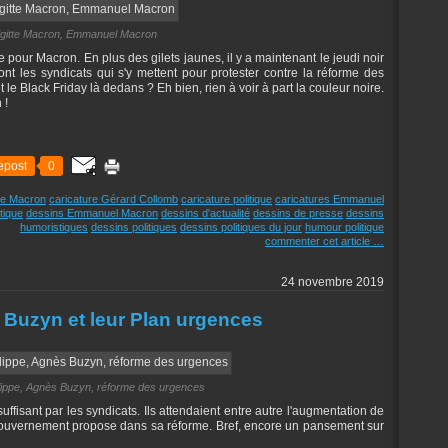
igitte Macron, Emmanuel Macron
e pour Macron. En plus des gilets jaunes, il y a maintenant le jeudi noir
ont les syndicats qui s'y mettent pour protester contre la réforme des
 le Black Friday là dedans ? Eh bien, rien à voir à part la couleur noire.
 !
epost
0
tte Macron
caricature Gérard Collomb
caricature politique
caricatures Emmanuel
tique
dessins Emmanuel Macron
dessins d'actualité
dessins de presse
dessins
humoristiques
dessins politiques
dessins politiques du jour
humour politique
commenter cet article
…
24 novembre 2019
 Buzyn et leur Plan urgences
lippe, Agnès Buzyn, réforme des urgences
ffisant par les syndicats. Ils attendaient entre autre l'augmentation de
e gouvernement propose dans sa réforme. Bref, encore un pansement sur