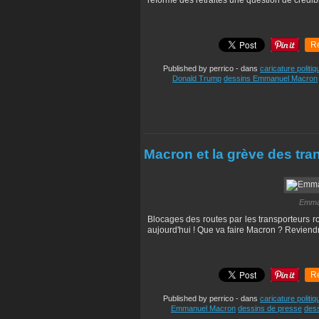
réforme des retraites une question de crédibi
R
Published by perrico
-
dans
caricature politiq
Donald Trump
dessins Emmanuel Macron
Macron et la grève des tra
Emman
Blocages des routes par les transporteurs rou
aujourd'hui ! Que va faire Macron ? Reviendra
R
Published by perrico
-
dans
caricature politiq
Emmanuel Macron
dessins de presse
dess