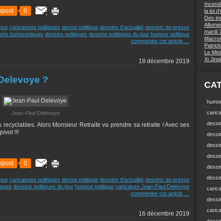
Incend
epost
0
la loi 
Des inc
Allumer
ique
caricatures politiques
dessin politique
dessins d'actualité
dessins de presse
mardi 7
ins humoristiques
dessins politiques
dessins politiques du jour
humour politique
Macron 
commenter cet article
…
Patrick
Le Mini
Xi Jin
18 décembre 2019
Delevoye ?
CA
humou
carica
Jean-Paul Delevoye
dessin
des recyclables. Alors Monsieur Retraite va prendre sa retraite ! Avec ses
ivot !!!
dessi
dessin
dessin
epost
0
dessi
dessin
ique
caricatures politiques
dessin politique
dessins d'actualité
dessins de presse
tiques
dessins politiques du jour
humour politique
caricature Jean-Paul Delevoye
carica
commenter cet article
…
dessi
caric
16 décembre 2019