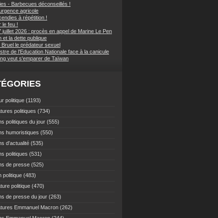
ies - Barbecues déconseillés !
d'urgence agricole
endies à répétition !
 le feu !
 juillet 2026 : procès en appel de Marine Le Pen
et la dette publique
 Bruel le prédateur sexuel
stre de l'Education Nationale face à la canicule
ping veut s'emparer de Taïwan
TÉGORIES
r politique
(1193)
tures politiques
(734)
s politiques du jour
(555)
ns humoristiques
(550)
s d'actualité
(535)
s politiques
(531)
ns de presse
(525)
 politique
(483)
ture politique
(470)
ns de presse du jour
(263)
atures Emmanuel Macron
(262)