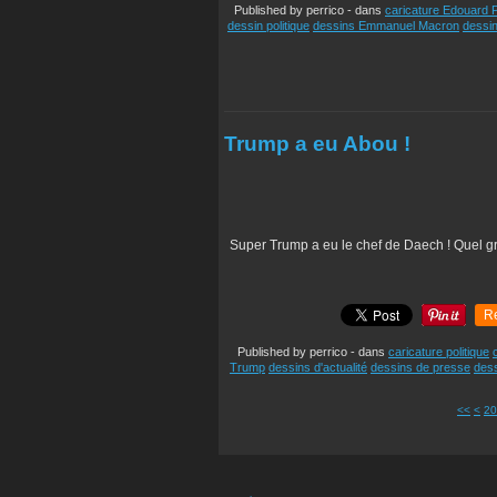
Published by perrico
-
dans
caricature Edouard P
dessin politique
dessins Emmanuel Macron
dessin
Trump a eu Abou !
Super Trump a eu le chef de Daech ! Quel g
R
Published by perrico
-
dans
caricature politique
Trump
dessins d'actualité
dessins de presse
dess
10
<<
<
20