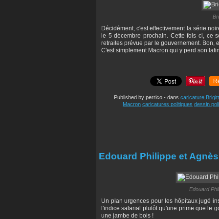
Br
Décidément, c'est effectivement la série noir
le 5 décembre prochain. Cette fois ci, ce s
retraites prévue par le gouvernement. Bon, et
C'est simplement Macron qui y perd son latin
R
Published by perrico
-
dans
caricature Brigi
Macron
caricatures politiques
dessin poli
Edouard Philippe et Agnès
Edouard Phi
Un plan urgences pour les hôpitaux jugé insu
l'indice salarial plutôt qu'une prime que l
une jambe de bois !