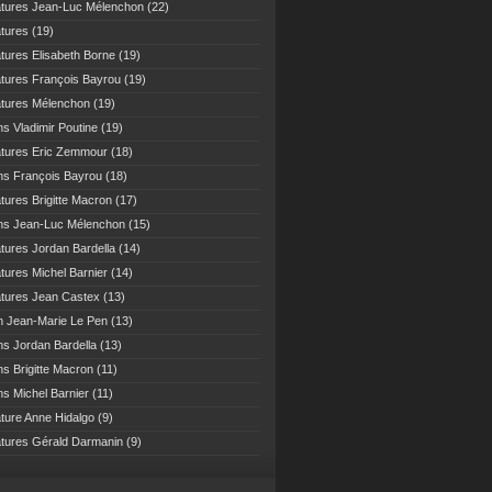
atures Jean-Luc Mélenchon
(22)
atures
(19)
atures Elisabeth Borne
(19)
atures François Bayrou
(19)
atures Mélenchon
(19)
ns Vladimir Poutine
(19)
atures Eric Zemmour
(18)
ns François Bayrou
(18)
atures Brigitte Macron
(17)
ns Jean-Luc Mélenchon
(15)
atures Jordan Bardella
(14)
atures Michel Barnier
(14)
atures Jean Castex
(13)
n Jean-Marie Le Pen
(13)
ns Jordan Bardella
(13)
ns Brigitte Macron
(11)
ns Michel Barnier
(11)
ature Anne Hidalgo
(9)
atures Gérald Darmanin
(9)