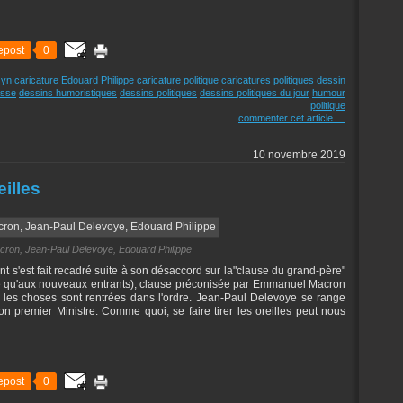
epost
0
zyn
caricature Edouard Philippe
caricature politique
caricatures politiques
dessin
esse
dessins humoristiques
dessins politiques
dessins politiques du jour
humour
politique
commenter cet article
…
10 novembre 2019
eilles
on, Jean-Paul Delevoye, Edouard Philippe
t s'est fait recadré suite à son désaccord sur la"clause du grand-père"
que qu'aux nouveaux entrants), clause préconisée par Emmanuel Macron
 les choses sont rentrées dans l'ordre. Jean-Paul Delevoye se range
on premier Ministre. Comme quoi, se faire tirer les oreilles peut nous
epost
0