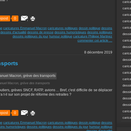
lité ?
caric
caric
caric
epost
0
caric
caric
ue
caricatures Emmanuel Macron
caricatures politiques
dessin politique
dessins
dessins d'actualité
dessins de presse
dessins humoristiques
dessins politiques
dessi
dessins politiques du jour
humour politique
caricature Philippe Martinez
commenter cet article
…
caric
dessi
8 décembre 2019
caric
dessi
nsports
caric
caric
caric
uel Macron, grève des transports
dessi
tiers, grèves SNCF, RATP, avions ... Bref, c'est difficile de se déplacer
dessi
 t-il sur son projet de réforme des retraites ?
dessi
dessi
caric
epost
0
caric
ue
caricatures Emmanuel Macron
caricatures politiques
dessin politique
dessins
ins humoristiques
dessins politiques
dessins politiques du jour
humour politique
dessins d'actualité