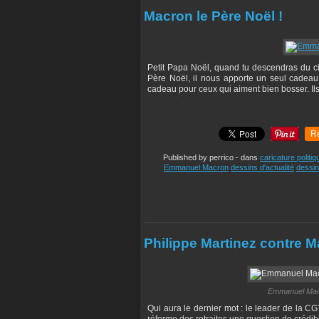
Macron le Père Noël !
Petit Papa Noël, quand tu descendras du cie
Père Noël, il nous apporte un seul cadeau, m
cadeau pour ceux qui aiment bien bosser. Ils p
R
Published by perrico
-
dans
caricature politiq
Emmanuel Macron
dessins d'actualité
dessin
Philippe Martinez contre 
Emmanuel Macro
Qui aura le dernier mot : le leader de la C