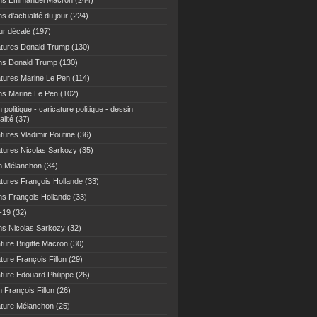
ns Emmanuel Macron
(244)
s d'actualité du jour
(224)
r décalé
(197)
atures Donald Trump
(130)
ns Donald Trump
(130)
atures Marine Le Pen
(114)
ns Marine Le Pen
(102)
 politique - caricature politique - dessin
alité
(37)
tures Vladimir Poutine
(36)
atures Nicolas Sarkozy
(35)
n Mélanchon
(34)
atures François Hollande
(33)
ns François Hollande
(33)
-19
(32)
ns Nicolas Sarkozy
(32)
ture Brigitte Macron
(30)
ture François Fillon
(29)
ature Edouard Philippe
(26)
 François Fillon
(26)
ature Mélanchon
(25)