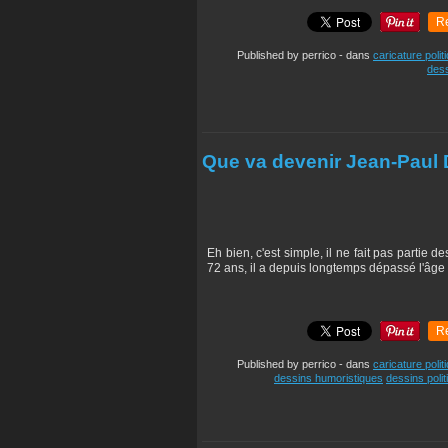
R
Published by perrico
-
dans
caricature polit
dess
Que va devenir Jean-Paul 
Eh bien, c'est simple, il ne fait pas partie 
72 ans, il a depuis longtemps dépassé l'âge p
R
Published by perrico
-
dans
caricature polit
dessins humoristiques
dessins poli