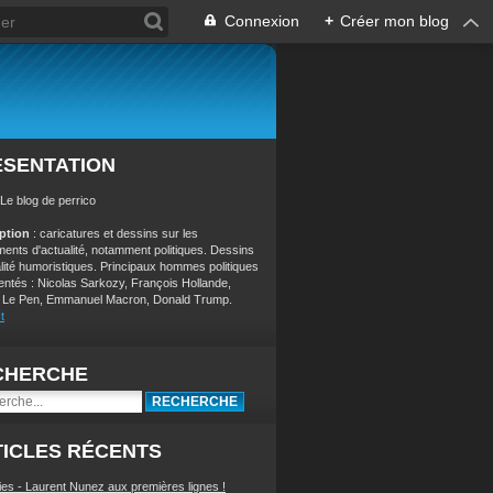
Connexion
+
Créer mon blog
ÉSENTATION
 Le blog de perrico
iption
: caricatures et dessins sur les
ents d'actualité, notamment politiques. Dessins
alité humoristiques. Principaux hommes politiques
entés : Nicolas Sarkozy, François Hollande,
 Le Pen, Emmanuel Macron, Donald Trump.
t
CHERCHE
ICLES RÉCENTS
ies - Laurent Nunez aux premières lignes !