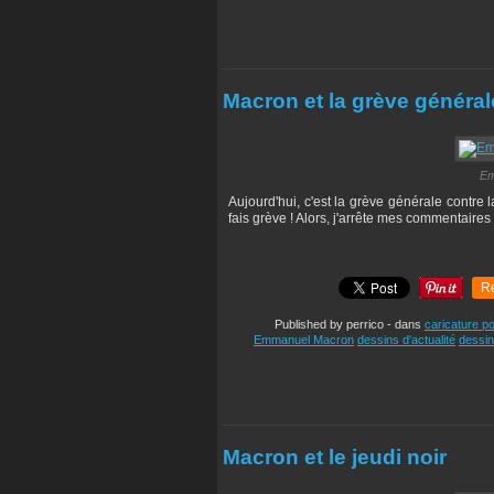
Macron et la grève général
Em
Aujourd'hui, c'est la grève générale contre l
fais grève ! Alors, j'arrête mes commentaires ...
R
Published by perrico
-
dans
caricature po
Emmanuel Macron
dessins d'actualité
dessin
Macron et le jeudi noir