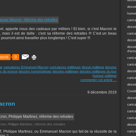
dessi
dessin
humou
caric
dessi
l, apporte nous des cadeaux par milliers ! Et bien, si c'est Macron le
ais il est de taille : c'est sa réforme des retraites !!! C'est un beau
caric
ourront ainsi travailler plus longtemps ! C'est super !!!
dessi
dessin
d'actu
epost
0
carica
caric
ue
caricatures Emmanuel Macron
caricatures politiques
dessin politique
dessins
dessi
s de presse
dessins humoristiques
dessins politiques
dessins politiques du jour
humour politique
caric
commenter cet article
…
dessi
Covid
9 décembre 2019
dessi
Macron
carica
carica
caric
n, Philippe Martinez, réforme des retraites
dessin
GT, Philippe Martinez, ou Emmanuel Macron qui fait de la réussite de la
caric