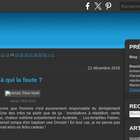
PR
40
50
21
22
23
24
25
26
27
28
29
30
>
>>
Blog
:
Descr
22 décembre 2019
évènem
d'actu
 qui la faute ?
représ
Marine
Contac
climat, Père Noël
RE
 encore que l'homme n'est aucunement responsable du dérèglement
 Une des infos ne parle que de ça : inondations à répétition, vents
se, chaleur extrême actuellement en Australie, ... Les tempêtes Fabien,
serait sympa d'en baptiser une Donald ! En tout cas, je ne pense pas
rait alors un fichu cadeau !
ART
Incend