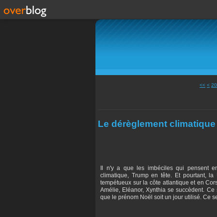
10
<<
<
20
Le dérèglement climatique à
Il n'y a que les imbéciles qui pensent
climatique, Trump en tête. Et pourtant, la
tempétueux sur la côte atlantique et en Cor
Amélie, Eléanor, Xynthia se succèdent. Ce 
que le prénom Noël soit un jour utilisé. Ce se