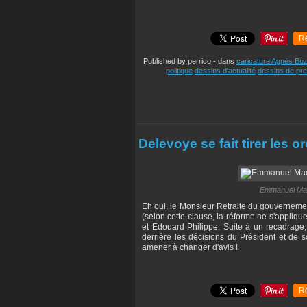
R
Published by perrico
-
dans
caricature Agnès Bu
politique
dessins d'actualité
dessins de pr
Delevoye se fait tirer les or
Emmanuel Macr
Eh oui, le Monsieur Retraite du gouvernemen
(selon cette clause, la réforme ne s'appli
et Edouard Philippe. Suite à un recadrage,
derrière les décisions du Président et de s
amener à changer d'avis !
R