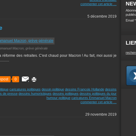
NE
commenter cet article
…
Abonne
publiés
5 décembre 2019
Email
e
LIE
manuel Macron, grève générale
recher
a réforme des retraites. C'est chaud pour Macron ! Au fait, moi aussi je
.......
epost
0
litique
caricatures politiques
dessin politique
dessins François Hollande
dessins
s de presse
dessins humoristiques
dessins politiques
dessins politiques du jour
humour politique
caricatures Emmanuel Macron
commenter cet article
…
29 novembre 2019