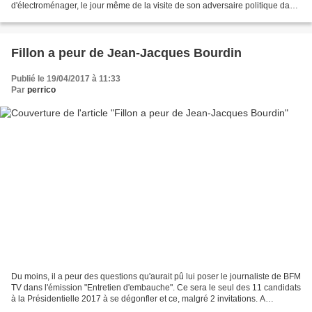
d'électroménager, le jour même de la visite de son adversaire politique dans
la même entreprise. Voilà...
Fillon a peur de Jean-Jacques Bourdin
Publié le 19/04/2017 à 11:33
Par
perrico
Du moins, il a peur des questions qu'aurait pû lui poser le journaliste de BFM
TV dans l'émission "Entretien d'embauche". Ce sera le seul des 11 candidats
à la Présidentielle 2017 à se dégonfler et ce, malgré 2 invitations. A
quelques jours du 1er tour,...