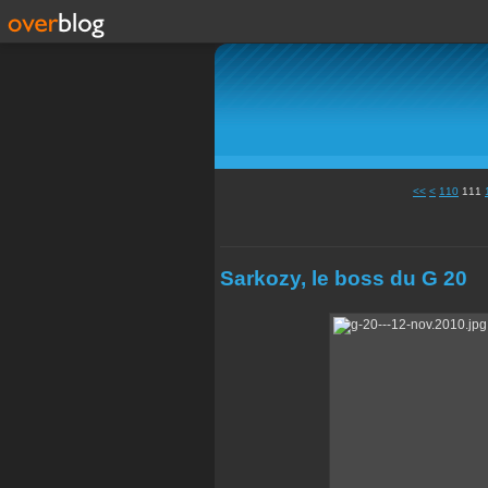
100
<<
<
110
111
Sarkozy, le boss du G 20