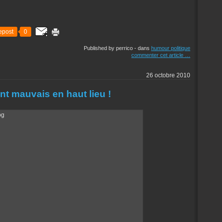
epost
0
Published by perrico
-
dans
humour politique
commenter cet article
…
26 octobre 2010
t mauvais en haut lieu !