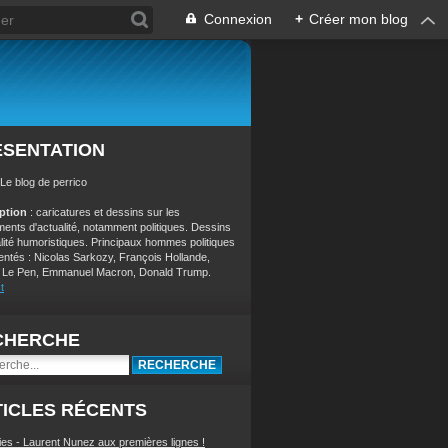
Connexion
+
Créer mon blog
ÉSENTATION
 Le blog de perrico
iption
: caricatures et dessins sur les
ents d'actualité, notamment politiques. Dessins
alité humoristiques. Principaux hommes politiques
entés : Nicolas Sarkozy, François Hollande,
 Le Pen, Emmanuel Macron, Donald Trump.
t
CHERCHE
ICLES RÉCENTS
ies - Laurent Nunez aux premières lignes !