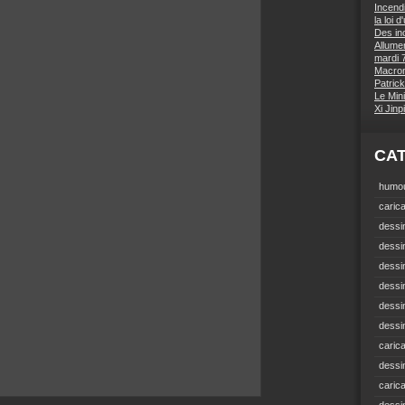
Incend
la loi 
Des inc
Allumer
mardi 7
Macron 
Patrick
Le Mini
Xi Jin
CA
humou
carica
dessin
dessi
dessin
dessin
dessi
dessin
carica
dessi
caric