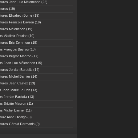
atures Jean-Luc Mélenchon
(22)
atures
(19)
atures Elisabeth Borne
(19)
atures François Bayrou
(19)
atures Mélenchon
(19)
ns Vladimir Poutine
(19)
atures Eric Zemmour
(18)
ns François Bayrou
(18)
atures Brigitte Macron
(17)
ns Jean-Luc Mélenchon
(15)
atures Jordan Bardella
(14)
atures Michel Barnier
(14)
atures Jean Castex
(13)
n Jean-Marie Le Pen
(13)
ns Jordan Bardella
(13)
ns Brigitte Macron
(11)
ns Michel Barnier
(11)
ature Anne Hidalgo
(9)
atures Gérald Darmanin
(9)