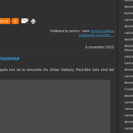
dessi
dessin
humou
caric
epost
0
dessi
Published by perrico
-
dans
humour politique
caric
commenter cet article
…
dessi
dessin
6 novembre 2010
d'actu
carica
 l'homme
caric
qués lors de la rencontre Hu Jintao Sarkozy. Peut-être cela s'est fait
dessi
caric
dessi
Covid
dessi
carica
carica
caric
dessin
caric