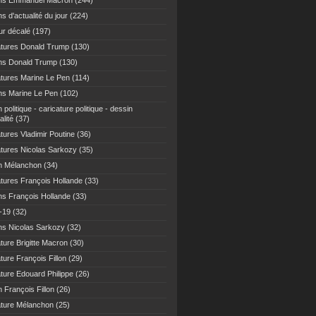
ns Emmanuel Macron
(244)
s d'actualité du jour
(224)
r décalé
(197)
atures Donald Trump
(130)
ns Donald Trump
(130)
atures Marine Le Pen
(114)
ns Marine Le Pen
(102)
 politique - caricature politique - dessin
alité
(37)
tures Vladimir Poutine
(36)
atures Nicolas Sarkozy
(35)
n Mélanchon
(34)
atures François Hollande
(33)
ns François Hollande
(33)
-19
(32)
ns Nicolas Sarkozy
(32)
ture Brigitte Macron
(30)
ture François Fillon
(29)
ature Edouard Philippe
(26)
 François Fillon
(26)
ature Mélanchon
(25)