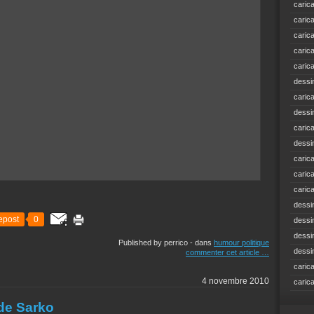
caric
caric
caric
caric
caric
dessi
caric
dessi
caric
dessi
caric
caric
caric
dessi
epost
0
dessi
dessi
Published by perrico
-
dans
humour politique
dessi
commenter cet article
…
caric
4 novembre 2010
caric
de Sarko