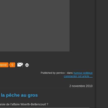
epost
0
Published by perrico
-
dans
humour politique
commenter cet article
…
2 novembre 2010
 la pêche au gros
sie de l'affaire Woerth-Bettencourt ?