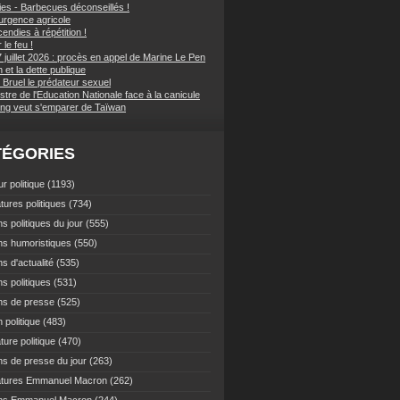
ies - Barbecues déconseillés !
d'urgence agricole
endies à répétition !
 le feu !
 juillet 2026 : procès en appel de Marine Le Pen
et la dette publique
 Bruel le prédateur sexuel
stre de l'Education Nationale face à la canicule
ping veut s'emparer de Taïwan
TÉGORIES
r politique
(1193)
tures politiques
(734)
s politiques du jour
(555)
ns humoristiques
(550)
s d'actualité
(535)
s politiques
(531)
ns de presse
(525)
 politique
(483)
ture politique
(470)
ns de presse du jour
(263)
atures Emmanuel Macron
(262)