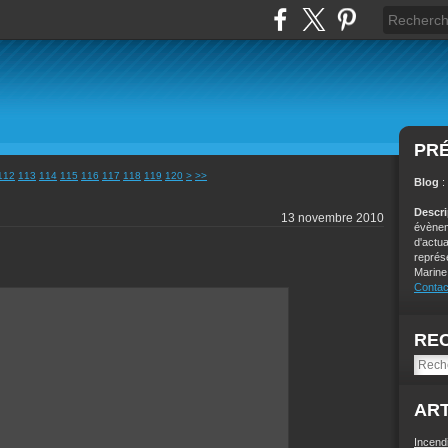
PR
112
113
114
115
116
117
118
119
120
>
>>
Blog
:
Descr
13 novembre 2010
évènem
d'actu
représ
Marine
Contac
RE
ART
Incend