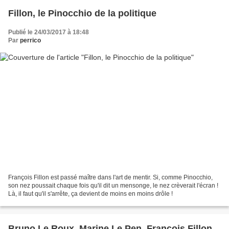
Fillon, le Pinocchio de la politique
Publié le 24/03/2017 à 18:48
Par
perrico
François Fillon est passé maître dans l'art de mentir. Si, comme Pinocchio,
son nez poussait chaque fois qu'il dit un mensonge, le nez crèverait l'écran !
Là, il faut qu'il s'arrête, ça devient de moins en moins drôle !
Bruno Le Roux, Marine Le Pen, François Fillon,