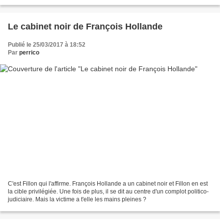
République. Leur vie paisible...
Le cabinet noir de François Hollande
Publié le 25/03/2017 à 18:52
Par
perrico
C'est Fillon qui l'affirme. François Hollande a un cabinet noir et Fillon en est
la cible privilégiée. Une fois de plus, il se dit au centre d'un complot politico-
judiciaire. Mais la victime a t'elle les mains pleines ?