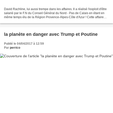
David Rachline, lui aussi trempe dans les affaires. Il a réalisé l'exploit d'être
salarié par le F.N du Conseil Général du Nord - Pas de Calais en étant en
même temps élu de la Région Provence-Alpes-Côte d'Azur ! Cette affaire
s'ajoute aux emplois fictifs...
la planète en danger avec Trump et Poutine
Publié le 04/04/2017 à 12:59
Par
perrico