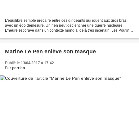
L'équilibre semble précaire entre ces dirigeants qui jouent aux gros bras
avec un égo démesuré. Un rien peut déclencher une guerre nucléaire.
L'heure est grave dans un contexte mondial déjà très incertain. Les Poutine,
Trump, Kim Jong-un, Erdogan sans...
Marine Le Pen enlève son masque
Publié le 13/04/2017 à 17:42
Par
perrico