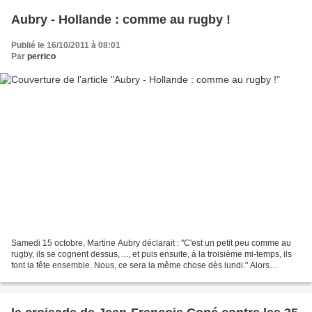
Aubry - Hollande : comme au rugby !
Publié le 16/10/2011 à 08:01
Par
perrico
Samedi 15 octobre, Martine Aubry déclarait : "C'est un petit peu comme au
rugby, ils se cognent dessus, ..., et puis ensuite, à la troisième mi-temps, ils
font la fête ensemble. Nous, ce sera la même chose dès lundi." Alors
vivement la fête pour les socialistes...