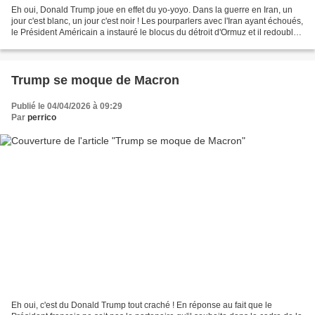
Eh oui, Donald Trump joue en effet du yo-yoyo. Dans la guerre en Iran, un
jour c'est blanc, un jour c'est noir ! Les pourparlers avec l'Iran ayant échoués,
le Président Américain a instauré le blocus du détroit d'Ormuz et il redouble
aujourd'hui de menaces...
Trump se moque de Macron
Publié le 04/04/2026 à 09:29
Par
perrico
Eh oui, c'est du Donald Trump tout craché ! En réponse au fait que le