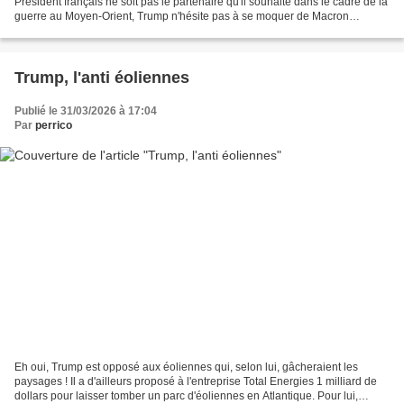
Président français ne soit pas le partenaire qu'il souhaite dans le cadre de la
guerre au Moyen-Orient, Trump n'hésite pas à se moquer de Macron
notamment en soulignant que ce dernier...
Trump, l'anti éoliennes
Publié le 31/03/2026 à 17:04
Par
perrico
Eh oui, Trump est opposé aux éoliennes qui, selon lui, gâcheraient les
paysages ! Il a d'ailleurs proposé à l'entreprise Total Energies 1 milliard de
dollars pour laisser tomber un parc d'éoliennes en Atlantique. Pour lui,