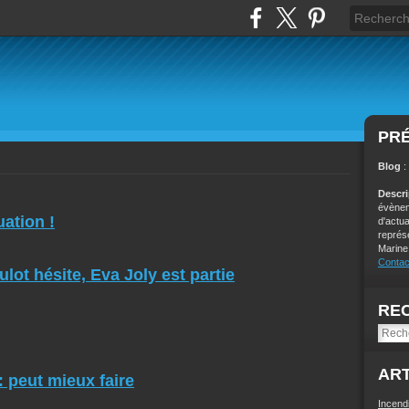
PR
Blog
:
Descr
évènem
uation !
d'actu
représ
Marine
Contac
lot hésite, Eva Joly est partie
RE
ART
: peut mieux faire
Incend