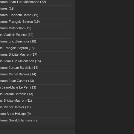
atures Jean-Luc Mélenchon
(22)
atures
(19)
atures Elisabeth Borne
(19)
atures François Bayrou
(19)
atures Mélenchon
(19)
ns Vladimir Poutine
(19)
atures Eric Zemmour
(18)
ns François Bayrou
(18)
atures Brigitte Macron
(17)
ns Jean-Luc Mélenchon
(15)
atures Jordan Bardella
(14)
atures Michel Barnier
(14)
atures Jean Castex
(13)
n Jean-Marie Le Pen
(13)
ns Jordan Bardella
(13)
ns Brigitte Macron
(11)
ns Michel Barnier
(11)
ature Anne Hidalgo
(9)
atures Gérald Darmanin
(9)