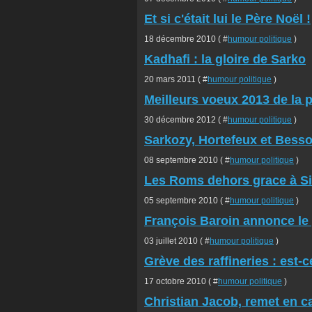
Et si c'était lui le Père Noël !
18 décembre 2010 ( #
humour politique
)
Kadhafi : la gloire de Sarko
20 mars 2011 ( #
humour politique
)
Meilleurs voeux 2013 de la 
30 décembre 2012 ( #
humour politique
)
Sarkozy, Hortefeux et Bess
08 septembre 2010 ( #
humour politique
)
Les Roms dehors grace à Sil
05 septembre 2010 ( #
humour politique
)
François Baroin annonce le 
03 juillet 2010 ( #
humour politique
)
Grève des raffineries : est-
17 octobre 2010 ( #
humour politique
)
Christian Jacob, remet en c