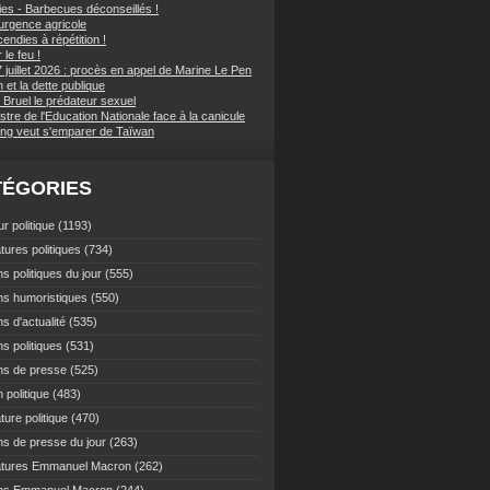
ies - Barbecues déconseillés !
d'urgence agricole
endies à répétition !
 le feu !
 juillet 2026 : procès en appel de Marine Le Pen
et la dette publique
 Bruel le prédateur sexuel
stre de l'Education Nationale face à la canicule
ping veut s'emparer de Taïwan
TÉGORIES
r politique
(1193)
tures politiques
(734)
s politiques du jour
(555)
ns humoristiques
(550)
s d'actualité
(535)
s politiques
(531)
ns de presse
(525)
 politique
(483)
ture politique
(470)
ns de presse du jour
(263)
atures Emmanuel Macron
(262)