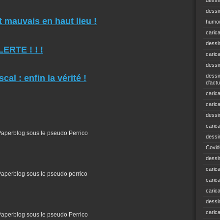
dessi
dessin
 mauvais en haut lieu !
humou
caric
dessi
RTE ! ! !
caric
dessi
dessin
al : enfin la vérité !
d'actu
carica
caric
dessi
caric
e Paperblog sous le pseudo Perrico
dessi
Covid
dessi
carica
e Paperblog sous le pseudo perrico
carica
caric
dessin
caric
e Paperblog sous le pseudo Perrico