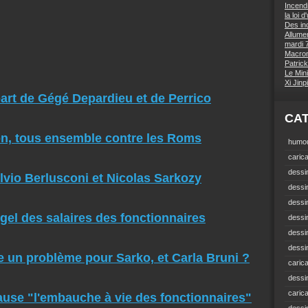
Incend
la loi 
Des inc
Allumer
mardi 7
Macron 
Patrick
Le Mini
Xi Jin
part de Gégé Depardieu et de Perrico
CA
on, tous ensemble contre les Roms
humou
carica
dessin
vio Berlusconi et Nicolas Sarkozy
dessi
dessin
gel des salaires des fonctionnaires
dessin
dessi
dessin
ce un problème pour Sarko, et Carla Bruni ?
carica
dessi
caric
ause "l'embauche à vie des fonctionnaires"