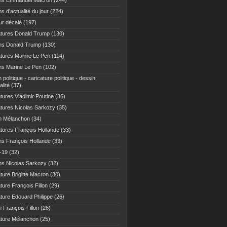
ns Emmanuel Macron
(244)
s d'actualité du jour
(224)
r décalé
(197)
atures Donald Trump
(130)
ns Donald Trump
(130)
atures Marine Le Pen
(114)
ns Marine Le Pen
(102)
 politique - caricature politique - dessin
alité
(37)
tures Vladimir Poutine
(36)
atures Nicolas Sarkozy
(35)
n Mélanchon
(34)
atures François Hollande
(33)
ns François Hollande
(33)
-19
(32)
ns Nicolas Sarkozy
(32)
ture Brigitte Macron
(30)
ture François Fillon
(29)
ature Edouard Philippe
(26)
 François Fillon
(26)
ature Mélanchon
(25)