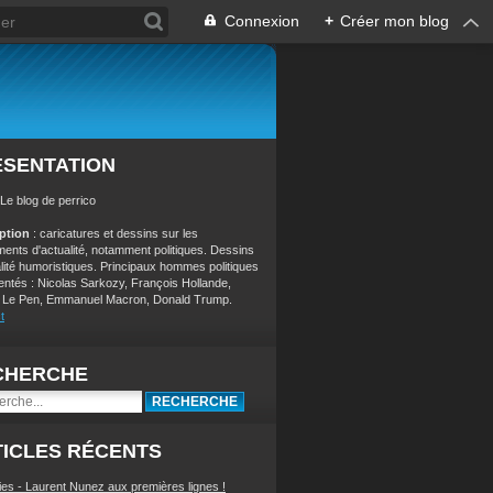
Connexion
+
Créer mon blog
ÉSENTATION
 Le blog de perrico
iption
: caricatures et dessins sur les
ents d'actualité, notamment politiques. Dessins
alité humoristiques. Principaux hommes politiques
entés : Nicolas Sarkozy, François Hollande,
 Le Pen, Emmanuel Macron, Donald Trump.
t
CHERCHE
ICLES RÉCENTS
ies - Laurent Nunez aux premières lignes !