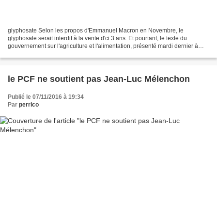
glyphosate Selon les propos d'Emmanuel Macron en Novembre, le
glyphosate serait interdit à la vente d'ci 3 ans. Et pourtant, le texte du
gouvernement sur l'agriculture et l'alimentation, présenté mardi dernier à
l'Assemblée Nationale, n'en a pas fait...
le PCF ne soutient pas Jean-Luc Mélenchon
Publié le 07/11/2016 à 19:34
Par
perrico