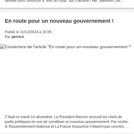
semble donc renoncer à "tirer un coup" sur l'Ukraine ! NB : attention, cet
article n'est pas recommandé...
En route pour un nouveau gouvernement !
Publié le 11/12/2024 à 18:05
Par
perrico
C'était ce mardi 10 décembre. Le Président Macron recevait les chefs de
partis politiques en vue de constituer un nouveau gouvernement. Par contre,
le Rassemblement National et La France Insoumise n'étaient pas conviés, et
ça a dû ruer dans les brancards...