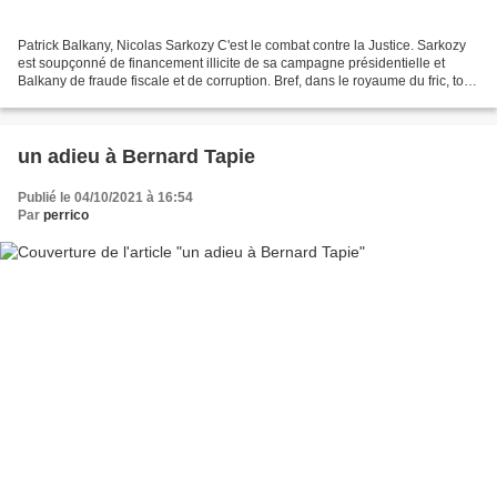
Patrick Balkany, Nicolas Sarkozy C'est le combat contre la Justice. Sarkozy
est soupçonné de financement illicite de sa campagne présidentielle et
Balkany de fraude fiscale et de corruption. Bref, dans le royaume du fric, tout
est permis !
un adieu à Bernard Tapie
Publié le 04/10/2021 à 16:54
Par
perrico