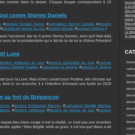
ugies comme dans le dessin. Chaque bougie correspondant à 10
Incend
la loi 
Des inc
tout contre Stormy Daniels
Allumer
mardi 7
Macron 
p
, #
dessins Donald Trump
, #
caricatures Stormy Daniels
, #
dessins
Patrick
 #
dessins de presse du jour
, #
humour décalé
, #
humour politique
)
Le Mini
vec l'ancienne star du X porno Stormy Daniels, alors qu'il était déjà
Xi Jin
ours de la présidentielle qui a fait de lui de lui le 45ème Président
CA
tif Lune
humou
dessins politiques du jour
, #
dessins d'actualité du jour
, #
humour
atures Vladimir Poutine
, #
caricatures Xi Jinping
, #
dessins Xi Jinping
carica
dessin
art pour la Lune. Mais échec cuisant pour Poutine, elle s'écrase sur
dessi
is, tient ici sa revanche. Il a l'intention d'envoyer une fusée en 2029
dessin
dessin
n au fort de Brégançon
dessi
acron
, #
dessins Emmanuel Macron
, #
caricatures Brigitte Macron
,
dessin
tiques
, #
dessins politiques
, #
dessins de presse du jour
, #
humour
carica
dessi
kayak bleu-blanc-rouge (c'est la réalité, ce n'est pas une invention
nnée agitée ! Mais Brigitte veille au grain. Il est vrai que Manu a dû
caric