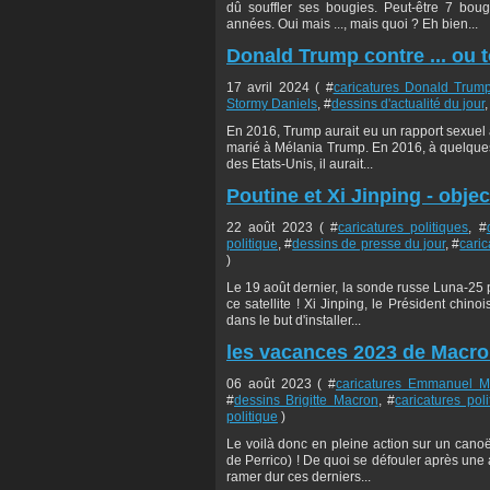
dû souffler ses bougies. Peut-être 7 bo
années. Oui mais ..., mais quoi ? Eh bien...
Donald Trump contre ... ou 
17 avril 2024 ( #
caricatures Donald Trum
Stormy Daniels
, #
dessins d'actualité du jour
,
En 2016, Trump aurait eu un rapport sexuel a
marié à Mélania Trump. En 2016, à quelques j
des Etats-Unis, il aurait...
Poutine et Xi Jinping - objec
22 août 2023 ( #
caricatures politiques
, #
politique
, #
dessins de presse du jour
, #
caric
)
Le 19 août dernier, la sonde russe Luna-25 p
ce satellite ! Xi Jinping, le Président chino
dans le but d'installer...
les vacances 2023 de Macro
06 août 2023 ( #
caricatures Emmanuel M
#
dessins Brigitte Macron
, #
caricatures poli
politique
)
Le voilà donc en pleine action sur un canoë-
de Perrico) ! De quoi se défouler après une a
ramer dur ces derniers...