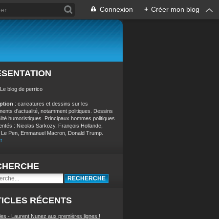
Connexion
+
Créer mon blog
ÉSENTATION
 Le blog de perrico
iption
: caricatures et dessins sur les
ents d'actualité, notamment politiques. Dessins
alité humoristiques. Principaux hommes politiques
entés : Nicolas Sarkozy, François Hollande,
 Le Pen, Emmanuel Macron, Donald Trump.
t
CHERCHE
ICLES RÉCENTS
ies - Laurent Nunez aux premières lignes !