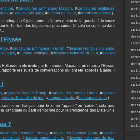
caric
lenchon
, #
caricatures Emmanuel Macron
, #
caricatures politiques
,
caric
iques
, #
dessins politiques
, #
humour politique
, #
dessins de presse
)
caric
ondage du 9 juin donne la Nupes (union de la gauche à la sauce
caric
ur le 1er tour des législatives prochaines. Si cela se confirme dans
caric
...
dessi
 l'Elysée
caric
lande
, #
caricatures Emmanuel Macron
, #
dessins François Hollande
,
dessi
olitiques
, #
humour politique
, #
dessins d'actualité du jour
, #
dessins
caric
dessi
çois Hollande a été invité par Emmanuel Macron à un repas à l'Elysée.
pporté les sujets de conversations qui ont été abordés à table. Il
caric
caric
 !
caric
dessi
p
, #
dessins Donald Trump
, #
carricatures Kamala Harris
, #
dessins
#
dessins d'actualité du jour
, #
humour décalé
, #
humour politique
)
dessi
dessi
 comme en français pour le terme "against" ou "contre", cela peut
à la candidate du parti démocrate pour la présidence des Etats-Unis,
dessi
caric
as ?
caric
aricatures Elisabeth Borne
, #
caricatures Damien Abad
, #
dessins
s politiques
, #
dessins humoristiques
, #
dessins politiques du jour
,