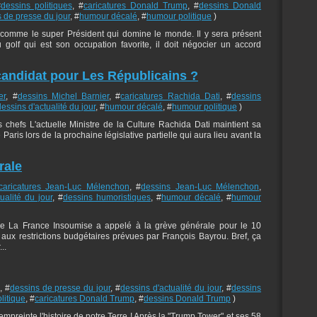
#
dessins politiques
, #
caricatures Donald Trump
, #
dessins Donald
 de presse du jour
, #
humour décalé
, #
humour politique
)
comme le super Président qui domine le monde. Il y sera présent
 golf qui est son occupation favorite, il doit négocier un accord
 candidat pour Les Républicains ?
er
, #
dessins Michel Barnier
, #
caricatures Rachida Dati
, #
dessins
dessins d'actualité du jour
, #
humour décalé
, #
humour politique
)
 chefs L'actuelle Ministre de la Culture Rachida Dati maintient sa
aris lors de la prochaine législative partielle qui aura lieu avant la
rale
caricatures Jean-Luc Mélenchon
, #
dessins Jean-Luc Mélenchon
,
ualité du jour
, #
dessins humoristiques
, #
humour décalé
, #
humour
de La France Insoumise a appelé à la grève générale pour le 10
aux restrictions budgétaires prévues par François Bayrou. Bref, ça
..
, #
dessins de presse du jour
, #
dessins d'actualité du jour
, #
dessins
litique
, #
caricatures Donald Trump
, #
dessins Donald Trump
)
preinte l'histoire de notre Terre ! Après la "Trump Tower" et ses 58