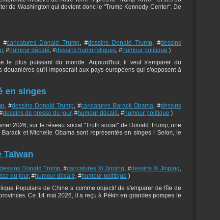
nter de Washington qui devient donc le "Trump Kennedy Center". De
, #
caricatures Donald Trump
, #
dessins Donald Trump
, #
dessins
ur
, #
humour décalé
, #
dessins humoristiques
, #
humour politique
)
me le plus puissant du monde. Aujourd'hui, il veut s'emparer du
s douanières qu'il imposerait aux pays européens qui s'opposent à
é en singes
mp
, #
dessins Donald Trump
, #
caricatures Barack Obama
, #
dessins
 #
dessins de presse du jour
, #
humour décalé
, #
humour politique
)
ier 2026, sur le réseau social "Truth social" de Donald Trump, une
 Barack et Michelle Obama sont représentés en singes ! Selon, le
e Taïwan
dessins Donald Trump
, #
caricatures Xi Jinping
, #
dessins Xi Jinping
,
sse du jour
, #
humour décalé
, #
humour politique
)
blique Populaire de Chine a comme objectif de s'emparer de l'île de
provinces. Ce 14 mai 2026, il a reçu à Pékin en grandes pompes le