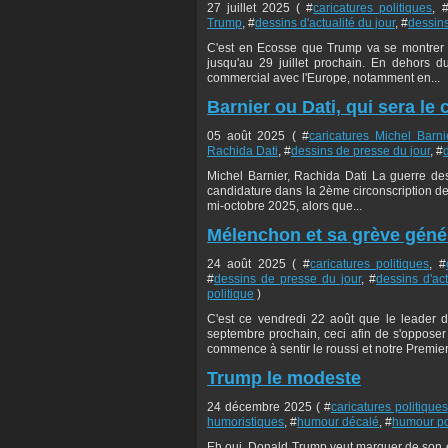
27 juillet 2025 ( #
caricatures politiques
, 
Trump
, #
dessins d'actualité du jour
, #
dessins
C'est en Ecosse que Trump va se montrer 
jusqu'au 29 juillet prochain. En dehors du
commercial avec l'Europe, notamment en...
Barnier ou Dati, qui sera le
05 août 2025 ( #
caricatures Michel Barni
Rachida Dati
, #
dessins de presse du jour
, #
Michel Barnier, Rachida Dati La guerre des
candidature dans la 2ème circonscription de P
mi-octobre 2025, alors que...
Mélenchon et sa grève géné
24 août 2025 ( #
caricatures politiques
, #
#
dessins de presse du jour
, #
dessins d'act
politique
)
C'est ce vendredi 22 août que le leader 
septembre prochain, ceci afin de s'opposer 
commence à sentir le roussi et notre Premier.
Trump le modeste
24 décembre 2025 ( #
caricatures politiques
humoristiques
, #
humour décalé
, #
humour po
Eh oui, Donald Trump veut marquer de son em