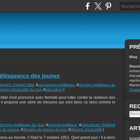
PR
Blog
:
Descr
évènem
 délinquance des jeunes
d'actu
représ
dessins Gabriel Attal
, #
caricatures politiques
, #
dessins politiques du
Marine
essins d'actualité du jour
, #
éducation
)
Contac
l Attal s'est prononcé avec fermeté pour lutter contre la violence des
, il propose une série de mesures qui vont dans ce sens comme le
RE
dessins politiques du jour
, #
humour politique
, #
caricatures Vladimir
ART
s de presse
, #
dessins de presse du jour
, #
dessins d'actualité
)
enu au monde. C'était le 7 octobre 1952. Quel grand jour ! Il a donc
Incend