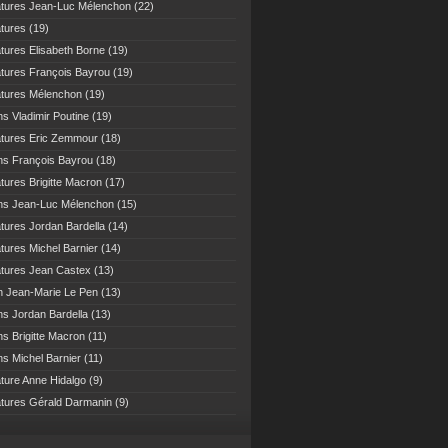
atures Jean-Luc Mélenchon
(22)
atures
(19)
atures Elisabeth Borne
(19)
atures François Bayrou
(19)
atures Mélenchon
(19)
ns Vladimir Poutine
(19)
atures Eric Zemmour
(18)
ns François Bayrou
(18)
atures Brigitte Macron
(17)
ns Jean-Luc Mélenchon
(15)
atures Jordan Bardella
(14)
atures Michel Barnier
(14)
atures Jean Castex
(13)
n Jean-Marie Le Pen
(13)
ns Jordan Bardella
(13)
ns Brigitte Macron
(11)
ns Michel Barnier
(11)
ature Anne Hidalgo
(9)
atures Gérald Darmanin
(9)