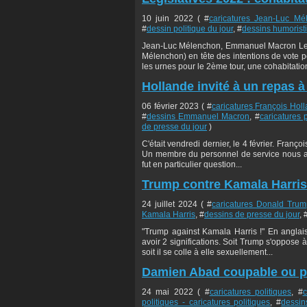
10 juin 2022 ( #
caricatures Jean-Luc Mé
#
dessin politique du jour
, #
dessins humorist
Jean-Luc Mélenchon, Emmanuel Macron Le s
Mélenchon) en tête des intentions de vote po
les urnes pour le 2ème tour, une cohabitation
Hollande invité à un repas à
06 février 2023 ( #
caricatures François Hol
#
dessins Emmanuel Macron
, #
caricatures p
de presse du jour
)
C'était vendredi dernier, le 4 février. Fran
Un membre du personnel de service nous a ra
fut en particulier question...
Trump contre Kamala Harris
24 juillet 2024 ( #
caricatures Donald Trum
Kamala Harris
, #
dessins de presse du jour
, 
"Trump against Kamala Harris !" En anglais
avoir 2 significations. Soit Trump s'oppose 
soit il se colle à elle sexuellement...
Damien Abad coupable ou p
24 mai 2022 ( #
caricatures politiques
, #
c
politiques - caricatures politiques
, #
dessin