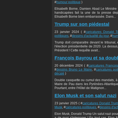
#
humour politique
)
Elisabeth Borne, Damien Abad Le Ministre 
handicapées fait la une de la presse depu
Elisabeth Borne bien embarrassée. Dans...
Trump sur son piédestal
23 janvier 2024 ( #
caricatures Donald 
politiques
, #
dessins d'actualité du jour
, #
hum
Trump doit comparaitre devant le tribunal, e
l'élection présidentielle de 2020. La dessu
Président ! Cette requête avait...
François Bayrou et sa doub
20 décembre 2024 ( #
caricatures Françoi
#
dessins Bruno Le Maire
, #
caricatures pol
décalé
)
Double casquette ou cumul des mandats, à v
Maire de Pau dans les Pyrénées-Atlantiques 
Pourtant, entre l'Hôtel de Matignon...
Elon Musk et son salut nazi
23 janvier 2025 ( #
caricatures Donald Tru
Musk
, #
caricatures politiques
, #
dessins d'act
Elon Musk, Donald Trump Un salut nazi pour l
a de quoi s'interroger ! En tout cas, Elon 