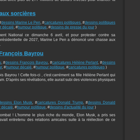
aux sorcières
#
dessins Marine Le Pen
, #
caricatures politiques
, #
dessins politiques
 décalé
, #
humour politique
, #
dessins de presse du jour
)
nt National ce dimanche 6 avril, et pour protester contre sa
on présidentielle de 2027, Marine Le Pen a dénoncé une chasse aux
.
e François Bayrou
u
, #
dessins François Bayrou
, #
caricatures Hélène Perlant
, #
dessins
ur
, #
humour décalé
, #
humour politique
, #
caricatures politiques
)
s Bayrou ! Cette fois-ci , c'est carrément sa fille Hélène Perlant qui
am. D'après ses révélations, elle aurait subi des violences physiques
dessins Elon Musk
, #
caricatures Donald Trump
, #
dessins Donald
 décalé
, #
humour politique
, #
dessins d'actualité du jour
)
n combat ! L'homme le plus riche du monde, Elon Musk, a pris ses
vait entretenu des relations amicales suite à la réélection de ce