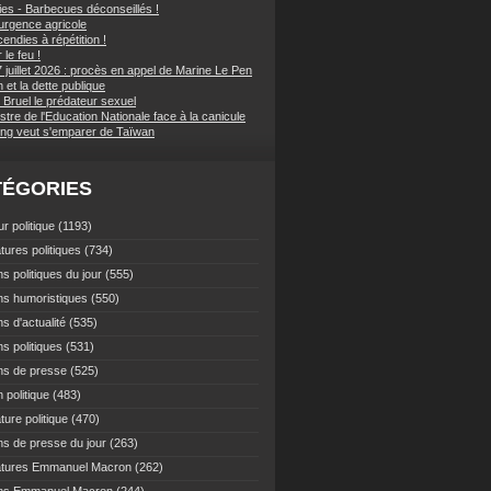
ies - Barbecues déconseillés !
d'urgence agricole
endies à répétition !
 le feu !
 juillet 2026 : procès en appel de Marine Le Pen
et la dette publique
 Bruel le prédateur sexuel
stre de l'Education Nationale face à la canicule
ping veut s'emparer de Taïwan
TÉGORIES
r politique
(1193)
tures politiques
(734)
s politiques du jour
(555)
ns humoristiques
(550)
s d'actualité
(535)
s politiques
(531)
ns de presse
(525)
 politique
(483)
ture politique
(470)
ns de presse du jour
(263)
atures Emmanuel Macron
(262)