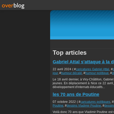
Top articles
Gabriel Attal s'attaque à la
22 avril 2024 ( #
caricatures Gabriel Attal
, #
jour
, #
humour décalé
, #
humour politique
, #
d
Le 18 avril dernier, à Viry-Châtillon, Gabrie
jeunes. En déplacement à Nice ce 22 avril
développement d'internats éducatifs...
les 70 ans de Poutine
07 octobre 2022 ( #
caricatures politiques
, #
Poutine
, #
dessins Vladimir Poutine
, #
dessin
Voilà donc 70 ans que Vladimir Poutine est v