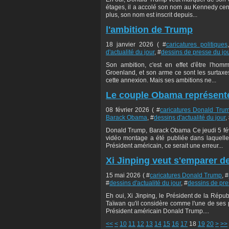
étages, il a accolé son nom au Kennedy ce
plus, son nom est inscrit depuis...
l'ambition de Trump
18 janvier 2026 ( #
caricatures politiques
d'actualité du jour
, #
dessins de presse du jo
Son ambition, c'est en effet d'être l'hom
Groenland, et son arme ce sont les surtaxe
cette annexion. Mais ses ambitions ne...
Le couple Obama représent
08 février 2026 ( #
caricatures Donald Tru
Barack Obama
, #
dessins d'actualité du jour
,
Donald Trump, Barack Obama Ce jeudi 5 févr
vidéo montage a été publiée dans laquelle
Président américain, ce serait une erreur...
Xi Jinping veut s'emparer d
15 mai 2026 ( #
caricatures Donald Trump
, #
#
dessins d'actualité du jour
, #
dessins de pre
Eh oui, Xi Jinping, le Président de la Répu
Taïwan qu'il considère comme l'une de ses 
Président américain Donald Trump....
30
40
50
<<
<
10
11
12
13
14
15
16
17
18
19
20
>
>>