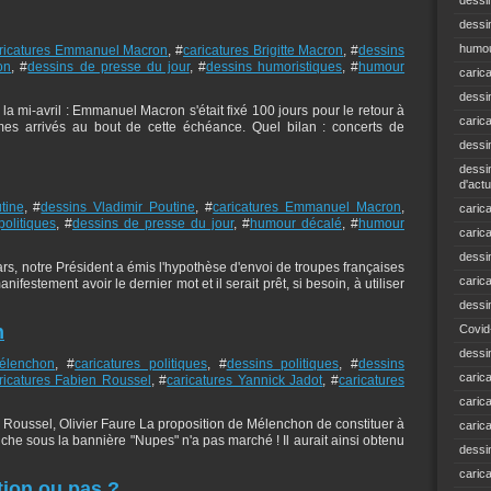
dessi
dessin
humou
ricatures Emmanuel Macron
, #
caricatures Brigitte Macron
, #
dessins
on
, #
dessins de presse du jour
, #
dessins humoristiques
, #
humour
caric
dessi
a mi-avril : Emmanuel Macron s'était fixé 100 jours pour le retour à
caric
mmes arrivés au bout de cette échéance. Quel bilan : concerts de
dessi
dessin
d'actu
tine
, #
dessins Vladimir Poutine
, #
caricatures Emmanuel Macron
,
carica
politiques
, #
dessins de presse du jour
, #
humour décalé
, #
humour
caric
dessi
ars, notre Président a émis l'hypothèse d'envoi de troupes françaises
caric
ifestement avoir le dernier mot et il serait prêt, si besoin, à utiliser
dessi
n
Covid
dessi
Mélenchon
, #
caricatures politiques
, #
dessins politiques
, #
dessins
carica
ricatures Fabien Roussel
, #
caricatures Yannick Jadot
, #
caricatures
carica
Roussel, Olivier Faure La proposition de Mélenchon de constituer à
caric
he sous la bannière "Nupes" n'a pas marché ! Il aurait ainsi obtenu
dessin
caric
tion ou pas ?