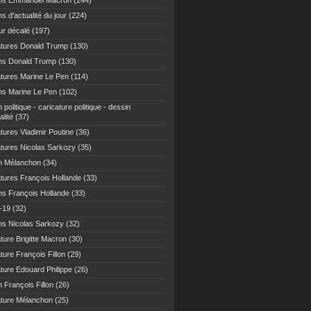
ns Emmanuel Macron
(244)
s d'actualité du jour
(224)
r décalé
(197)
atures Donald Trump
(130)
ns Donald Trump
(130)
atures Marine Le Pen
(114)
ns Marine Le Pen
(102)
 politique - caricature politique - dessin
alité
(37)
tures Vladimir Poutine
(36)
atures Nicolas Sarkozy
(35)
n Mélanchon
(34)
atures François Hollande
(33)
ns François Hollande
(33)
-19
(32)
ns Nicolas Sarkozy
(32)
ture Brigitte Macron
(30)
ture François Fillon
(29)
ature Edouard Philippe
(26)
 François Fillon
(26)
ature Mélanchon
(25)