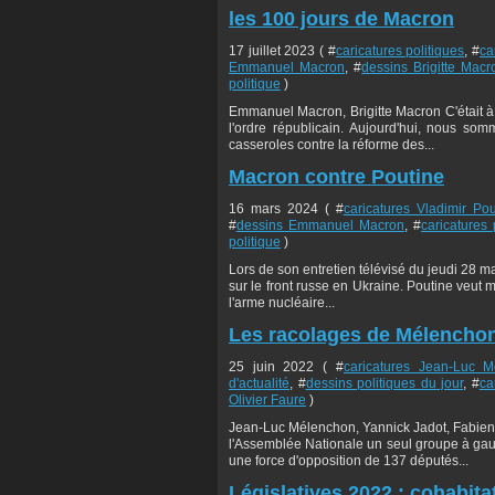
les 100 jours de Macron
17 juillet 2023 ( #
caricatures politiques
, #
ca
Emmanuel Macron
, #
dessins Brigitte Macr
politique
)
Emmanuel Macron, Brigitte Macron C'était à l
l'ordre républicain. Aujourd'hui, nous so
casseroles contre la réforme des...
Macron contre Poutine
16 mars 2024 ( #
caricatures Vladimir Pou
#
dessins Emmanuel Macron
, #
caricatures 
politique
)
Lors de son entretien télévisé du jeudi 28 m
sur le front russe en Ukraine. Poutine veut man
l'arme nucléaire...
Les racolages de Mélencho
25 juin 2022 ( #
caricatures Jean-Luc 
d'actualité
, #
dessins politiques du jour
, #
ca
Olivier Faure
)
Jean-Luc Mélenchon, Yannick Jadot, Fabien 
l'Assemblée Nationale un seul groupe à gauc
une force d'opposition de 137 députés...
Législatives 2022 : cohabita