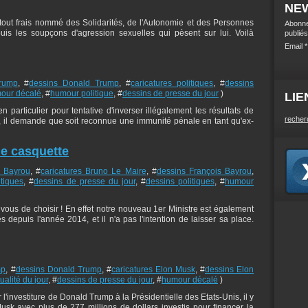
NE
tout frais nommé des Solidarités, de l'Autonomie et des Personnes
Abonne
is les soupçons d'agression sexuelles qui pèsent sur lui. Voilà
publiés
Email
Trump
, #
dessins Donald Trump
, #
caricatures politiques
, #
dessins
our décalé
, #
humour politique
, #
dessins de presse du jour
)
LIE
n particulier pour tentative d'inverser illégalement les résultats de
recher
s, il demande que soit reconnue une immunité pénale en tant qu'ex-
le casquette
s Bayrou
, #
caricatures Bruno Le Maire
, #
dessins François Bayrou
,
itiques
, #
dessins de presse du jour
, #
dessins politiques
, #
humour
ous de choisir ! En effet notre nouveau 1er Ministre est également
depuis l'année 2014, et il n'a pas l'intention de laisser sa place.
mp
, #
dessins Donald Trump
, #
caricatures Elon Musk
, #
dessins Elon
ualité du jour
, #
dessins de presse du jour
, #
humour décalé
)
'investiture de Donald Trump à la Présidentielle des Etats-Unis, il y
Musk avec plus de 277 millions de dollars investis pour financer la