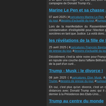
campagne de Donald Trump n'y...
Marine Le Pen et sa chasse 
07 avril 2025 ( #
caricatures Marine Le Pen
, 
du jour
, #
dessins d'actualité du jour
, #
humour
Lors de la manifestation du Rassembleme
condamnation d'inéligibilité pour l'électi
sorcières en tant que Justice. La voilà donc..
les révélations de la fille d
25 avril 2025 ( #
caricatures François Bayro
de presse du jour
, #
dessins d'actualité du jo
Décidément, c'est la série noire pour Françoi
en rajoute une couche dans l'affaire Bétharr
de la part d'un curé...
Trump - Musk : le divorce !
08 juin 2025 ( #
caricatures Elon Musk
, #
Trump
, #
dessins de presse du jour
, #
humour
Eh oui, c'est plus qu'un divorce, c'est u
distances avec Donald Trump avec qui il a
dernier à la Présidence des Etats-Unis....
Trump au centre du monde